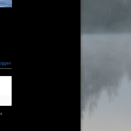
loggen
ns