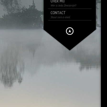
OVER MIJ
Wie is Jody Zweserijn?
CONTACT
Stuur een e-mail