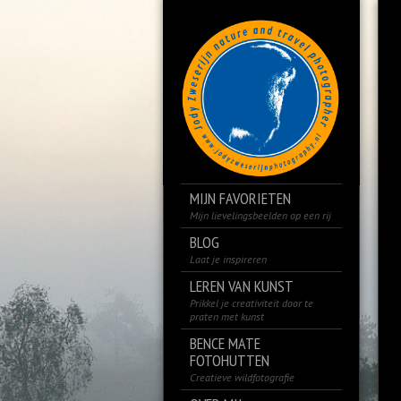
MIJN FAVORIETEN
Mijn lievelingsbeelden op een rij
BLOG
Laat je inspireren
LEREN VAN KUNST
Prikkel je creativiteit door te
praten met kunst
BENCE MATE
FOTOHUTTEN
Creatieve wildfotografie