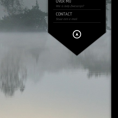
OVER MIJ
Wie is Jody Zweserijn?
CONTACT
Stuur een e-mail