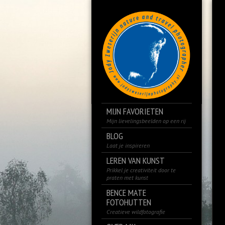
MIJN FAVORIETEN
Mijn lievelingsbeelden op een rij
BLOG
Laat je inspireren
LEREN VAN KUNST
Prikkel je creativiteit door te
praten met kunst
BENCE MATE
FOTOHUTTEN
Creatieve wildfotografie