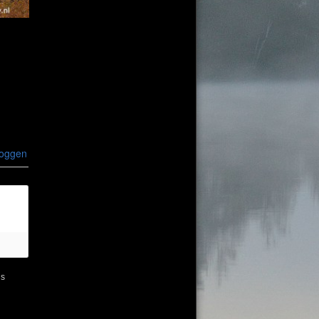
loggen
ns