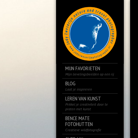
MIJN FAVORIETEN
Mijn lievelingsbeelden op een rij
BLOG
Laat je inspireren
LEREN VAN KUNST
Prikkel je creativiteit door te
praten met kunst
BENCE MATE
FOTOHUTTEN
Creatieve wildfotografie