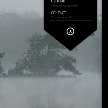
OVER MIJ
Wie is Jody Zweserijn?
CONTACT
Stuur een e-mail