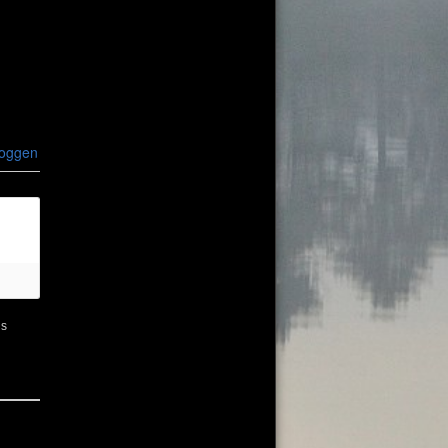
loggen
ns