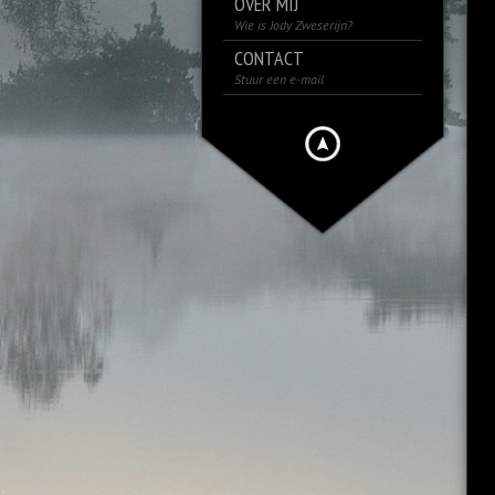
OVER MIJ
Wie is Jody Zweserijn?
CONTACT
Stuur een e-mail