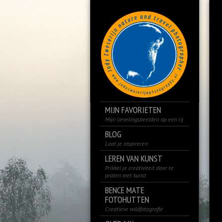
MIJN FAVORIETEN
Mijn lievelingsbeelden op een rij
BLOG
Laat je inspireren
LEREN VAN KUNST
Prikkel je creativiteit door te
praten met kunst
BENCE MATE
FOTOHUTTEN
Creatieve wildfotografie