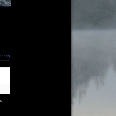
loggen
ns