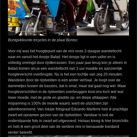
Bontgekleurde tricycles in de plaat Bontoc.
Voor mij was hét hoogtepunt van de reis onze 2-daagse wandeltocht
naar en vanuit het dorpje Batad. Het dorpje ligt in een vallei en is
volledig omringd door rijstterrassen. Een paar jaar terug kon je alleen in
Batad komen als je een wandeltocht van 3 uur maakte en aanzienlijk
hoogteverschil overbrugde. Nu is het een tochtje van zeg 20 minuten.
Wandelen door de rijstvelden is een ander verhaal. Je loopt over de
dammetjes tussen de bassins, dat is smal, maar dat gaat nog wel. Maar
hoogteverschillen in de rijstvelden overbruggen kost ons toch wel wat
meer moeite, met de grote en gladde op- en diepe afstappen. Alle
inspanning is 100% de moeite waard, want de uitzichten zijn
adembenemend. Van lokale fotograaf Eduardo Marferre heb ik prachtige
zwart wit opnamen gezien van de rijstvelden. Vandaar is ook de
onderstaande foto in zwart wit uitgevoerd. Helaas kreeg ik hier bronchitis
en heb ik een groot deel van de verdere reis in benauwde toestand
verder beleefd.