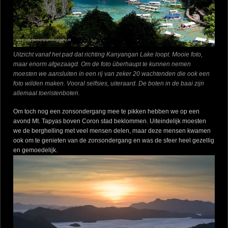
Uitzicht vanaf het pad dat richting Kanyangan Lake loopt. Mooie foto,
maar enorm afgezaagd. Om de foto überhaupt te kunnen nemen
moesten we aansluiten in een rij van zeker 20 wachtenden die ook een
foto wilden maken. Vooral selfsies, uiteraard. De boten in de baai zijn
allemaal toeristenboten.
Om toch nog een zonsondergang mee te pikken hebben we op een
avond Mt. Tapyas boven Coron stad beklommen. Uiteindelijk moesten
we de berghelling met veel mensen delen, maar deze mensen kwamen
ook om te genieten van de zonsondergang en was de sfeer heel gezellig
en gemoedelijk.