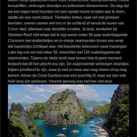
waren hoog opgedreven door onze reisbrochure: weinig toerisme, mooie
koraalriffen, verborgen strandjes en turkooizen binnenmeren. De dag dat
we een eigen boot huurden om een aantal mooie locaties aan te doen,
startte als een soort ratrace. Tientallen boten, vaak vol met groepen
toeristen, voeren samen met ons in de ochtend af vanuit de haven van
Coron stad. allemaal naar dezelfde locaties. Ja leuk, snorkelen bij
Skeleton Reef. Het enige dat ik zag waren zeker 50 paar watertrappelde
Chinezen met duikbrilletjes en in oranje zwemvesten boven een wrak
dat nauwelijks zichtbaar was. Het bejubelde turkooizen oase Kayangan
Lake lag ook vol met zeker 50, misschien wel 100 watertrappelende
zwemvesten. Tijdens de steile tocht naar boven heb ik geen moment
bedacht dat dít het uitzicht zou zijn. De zogenoemde verborgen strandjes
blijken privébezit te zijn, waar je niet zo maar aan mag meren of op mag
komen. Alleen de Coral Gardens was een prachtig rif, waar we dan ook
héél lang zijn gebleven. Vreemd genoeg was het hier niet druk.