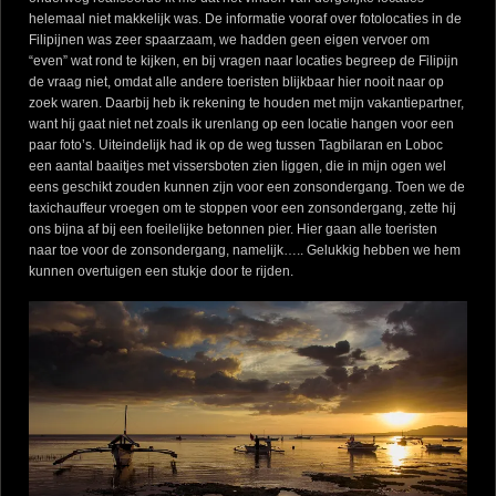
helemaal niet makkelijk was. De informatie vooraf over fotolocaties in de
Filipijnen was zeer spaarzaam, we hadden geen eigen vervoer om
“even” wat rond te kijken, en bij vragen naar locaties begreep de Filipijn
de vraag niet, omdat alle andere toeristen blijkbaar hier nooit naar op
zoek waren. Daarbij heb ik rekening te houden met mijn vakantiepartner,
want hij gaat niet net zoals ik urenlang op een locatie hangen voor een
paar foto’s. Uiteindelijk had ik op de weg tussen Tagbilaran en Loboc
een aantal baaitjes met vissersboten zien liggen, die in mijn ogen wel
eens geschikt zouden kunnen zijn voor een zonsondergang. Toen we de
taxichauffeur vroegen om te stoppen voor een zonsondergang, zette hij
ons bijna af bij een foeilelijke betonnen pier. Hier gaan alle toeristen
naar toe voor de zonsondergang, namelijk….. Gelukkig hebben we hem
kunnen overtuigen een stukje door te rijden.