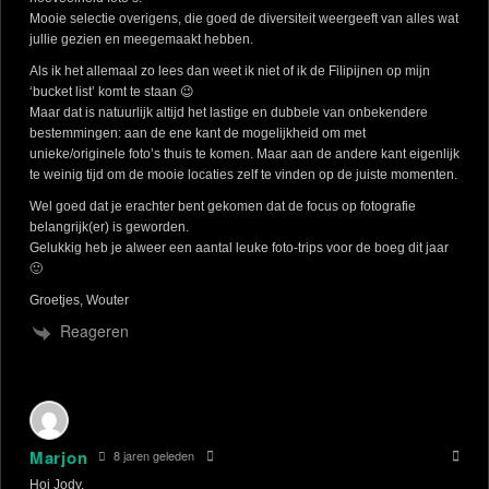
Mooie selectie overigens, die goed de diversiteit weergeeft van alles wat
jullie gezien en meegemaakt hebben.
Als ik het allemaal zo lees dan weet ik niet of ik de Filipijnen op mijn
‘bucket list’ komt te staan 😉
Maar dat is natuurlijk altijd het lastige en dubbele van onbekendere
bestemmingen: aan de ene kant de mogelijkheid om met
unieke/originele foto’s thuis te komen. Maar aan de andere kant eigenlijk
te weinig tijd om de mooie locaties zelf te vinden op de juiste momenten.
Wel goed dat je erachter bent gekomen dat de focus op fotografie
belangrijk(er) is geworden.
Gelukkig heb je alweer een aantal leuke foto-trips voor de boeg dit jaar
🙂
Groetjes, Wouter
Reageren
Marjon
8 jaren geleden
Hoi Jody,