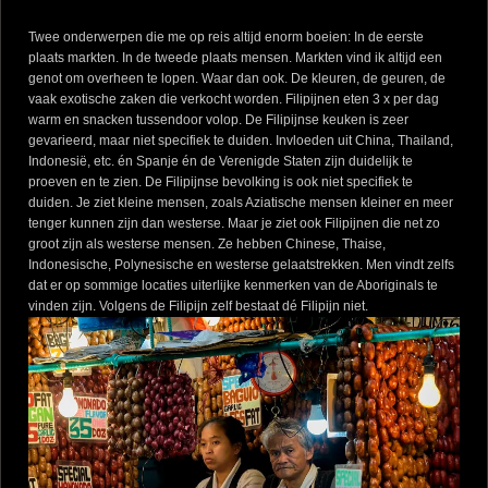
Twee onderwerpen die me op reis altijd enorm boeien: In de eerste
plaats markten. In de tweede plaats mensen. Markten vind ik altijd een
genot om overheen te lopen. Waar dan ook. De kleuren, de geuren, de
vaak exotische zaken die verkocht worden. Filipijnen eten 3 x per dag
warm en snacken tussendoor volop. De Filipijnse keuken is zeer
gevarieerd, maar niet specifiek te duiden. Invloeden uit China, Thailand,
Indonesië, etc. én Spanje én de Verenigde Staten zijn duidelijk te
proeven en te zien. De Filipijnse bevolking is ook niet specifiek te
duiden. Je ziet kleine mensen, zoals Aziatische mensen kleiner en meer
tenger kunnen zijn dan westerse. Maar je ziet ook Filipijnen die net zo
groot zijn als westerse mensen. Ze hebben Chinese, Thaise,
Indonesische, Polynesische en westerse gelaatstrekken. Men vindt zelfs
dat er op sommige locaties uiterlijke kenmerken van de Aboriginals te
vinden zijn. Volgens de Filipijn zelf bestaat dé Filipijn niet.