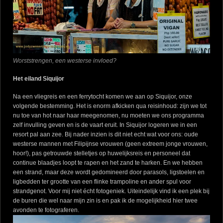
Worststrengen, een westerse invloed?
Het eiland Siquijor
Na een vliegreis en een ferrytocht komen we aan op Siquijor, onze
volgende bestemming. Het is enorm afkicken qua reisinhoud: zijn we tot
nu toe van hot naar haar meegenomen, nu moeten we ons programma
zelf invulling geven en is de vaart eruit. In Siquijor logeren we in een
resort pal aan zee. Bij nader inzien is dit niet echt wat voor ons: oude
westerse mannen met Filipijnse vrouwen (geen extreem jonge vrouwen,
hoor!), pas getrouwde stelletjes op huwelijksreis en personeel dat
continue blaadjes loopt te rapen en het zand te harken. En we hebben
een strand, maar deze wordt gedomineerd door parasols, ligstoelen en
ligbedden ter grootte van een flinke trampoline en ander spul voor
strandgenot. Voor mij niet écht fotogeniek. Uiteindelijk vind ik een plek bij
de buren die wel naar mijn zin is en pak ik de mogelijkheid hier twee
avonden te fotograferen.