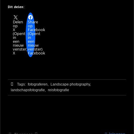
Dit delen:
Delen
Share
op
op
X
Facebook
(Opent
(Opent
in
in
een
een
nieuw
nieuw
venster)
venster)
X
Facebook
Tags:
fotograferen,
Landscape photography,
landschapsfotografie,
reisfotografie