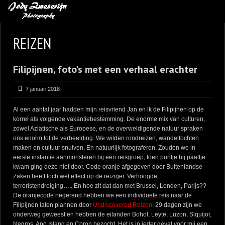
MIJN FAVORIETEN
REIZEN
BLOG
Filipijnen, foto’s met een verhaal erachter
LEREN VAN KUNST
BENCE MATE FOTOHUTTEN
7 januari 2018
OVER MIJ
Al een aantal jaar hadden mijn reisvriend Jan en ik de Filipijnen op de
korrel als volgende vakantiebestemming. De enorme mix van culturen,
CONTACT
zowel Aziatische als Europese, en de overweldigende natuur spraken
ons enorm tot de verbeelding. We wilden rondreizen, wandeltochten
maken en cultuur snuiven. En natuurlijk fotograferen. Zouden we in
eerste instantie aanmonsteren bij een reisgroep, toen puntje bij paaltje
kwam ging deze niet door. Code oranje afgegeven door Buitenlandse
Zaken heeft toch wel effect op de reiziger. Verhoogde
terroristendreiging….. En hoe zit dat dan met Brussel, Londen, Parijs??
De oranjecode negerend hebben we een individuele reis naar de
Filipijnen laten plannen door
Undiscovered Reizen
. 29 dagen zijn we
onderweg geweest en hebben de eilanden Bohol, Leyte, Luzon, Siquijor,
Negros, Apo Island en Coron bezocht. Het is in ieder geval voor mij een