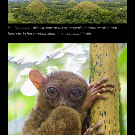
De Chocolate Hills zijn kale heuvels, mogelijk doordat ze uit koraal
bestaan. In het voorjaar kleuren ze chocoladebruin.