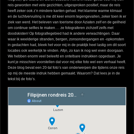
reis geworden met vele gezichten, uitgesproken positief, maar de reis
heeft zeker ook z’n mindere kanten gehad. Het klamme warme klimaat
en de luchtvervuiling is me dit keer enorm tegengevallen, zeker toen ik er
ziek van werd. Het beleven van toerisme door Aziaten zelf en de geilheid
om continue selfies te maken…. ze fotograferen zichzelf zelfs met
doodskisten! Op fotografiegebied had ik andere verwachtingen. Daar
waar ik weelderige stranden, bergen, zonsondergangen en -opkomsten
in gedachten had, bleek het voor mij in de praktijk heel lastig om dit soort
locaties ook werkelijk te vinden. Afijn, zo kan ik nog wel even doorgaan.
We hebben enorm veel beleefd en ontelbare indrukken opgedaan. Je
kunt je misschien voorstellen dat voor mij elke foto wel een verhaal heeft.
Deze blog bevat een 20-tal foto’s van onderwerpen die tijdens onze reis
op mij de meeste indruk hebben gemaakt. Waarom? Dat lees je in de
tekst bij de foto’s.