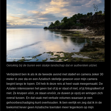
Gelukkig bij de buren een stukje landschap dat er authentiek uitziet.
Verbijsterd ben ik als ik de tweede avond met statief en camera zeker 30
meter in zee sta en een Aziatisch stelletje gewoon voor mijn camera
begint langs te lopen. Dit heb ik deze reis al heel vaak meegemaakt. De
Aziaten interesseren het geen bal of jij er staat of niet, of jij fotografeert of
niet. Ze kruipen vóór, ze staan ervóór, ze duwen je opzij en wringen zich
overal tussen. En dat vaak met verbale volumes waaraan je een
gehoorbeschadiging kunt overhouden. Ik ben eerlijk en zeg dat ik in de
toekomst liever geen Aziatische toeristen meer tegenkom op mijn