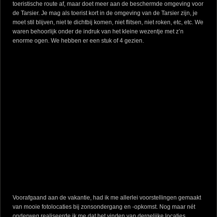
toeristische route af, maar doet meer aan de beschermde omgeving voor
de Tarsier. Je mag als toerist kort in de omgeving van de Tarsier zijn, je
moet stil blijven, niet te dichtbij komen, niet flitsen, niet roken, etc, etc. We
waren behoorlijk onder de indruk van het kleine wezentje met z’n
enorme ogen. We hebben er een stuk of 4 gezien.
Voorafgaand aan de vakantie, had ik me allerlei voorstellingen gemaakt
van mooie fotolocaties bij zonsondergang en -opkomst. Nog maar nét
onderweg realiseerde ik me dat het vinden van dergelijke locaties