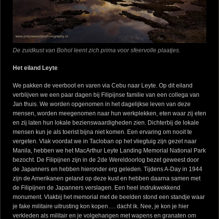
De zuidkust van Bohol leent zich prima voor sfeervolle plaatjes.
Het eiland Leyte
We pakken de veerboot en varen via Cebu naar Leyte. Op dit eiland
verblijven we een paar dagen bij Filipijnse familie van een collega van
Jan thuis. We worden opgenomen in het dagelijkse leven van deze
mensen, worden meegenomen naar hun werkplekken, eten waar zij eten
en zij laten hun lokale bezienswaardigheden zien. Dichterbij de lokale
mensen kun je als toerist bijna niet komen. Een ervaring om nooit te
vergeten. Vlak voordat we in Tacloban op het vliegtuig zijn gezet naar
Manila, hebben we het MacArthur Leyte Landing Memorial National Park
bezocht. De Filipijnen zijn in de 2de Wereldoorlog bezet geweest door
de Japanners en hebben hieronder erg geleden. Tijdens A-Day in 1944
zijn de Amerikanen geland op deze kust en hebben daarna samen met
de Filipijnen de Japanners verslagen. Een heel indrukwekkend
monument. Vlakbij het memorial met de beelden stond een standje waar
je fake militaire uitrusting kon kopen…. dacht ik. Nee, je kon je hier
verkleden als militair en je volgehangen met wapens en granaten om