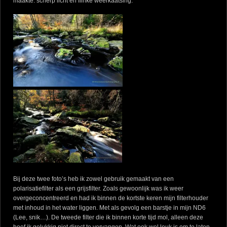
maakte: scherp licht en flinke weerkaatsing:
Bij deze twee foto’s heb ik zowel gebruik gemaakt van een
polarisatiefilter als een grijsfilter. Zoals gewoonlijk was ik weer
overgeconcentreerd en had ik binnen de kortste keren mijn filterhouder
met inhoud in het water liggen. Met als gevolg een barstje in mijn ND6
(Lee, snik…). De tweede filter die ik binnen korte tijd mol, alleen deze
hoef ik gelukkig niet direct te vervangen. Wat ook wel leuk is om te laten