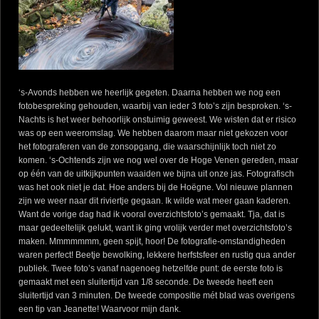
‘s-Avonds hebben we heerlijk gegeten. Daarna hebben we nog een
fotobespreking gehouden, waarbij van ieder 3 foto’s zijn besproken. ‘s-
Nachts is het weer behoorlijk onstuimig geweest. We wisten dat er risico
was op een weeromslag. We hebben daarom maar niet gekozen voor
het fotograferen van de zonsopgang, die waarschijnlijk toch niet zo
komen. ‘s-Ochtends zijn we nog wel over de Hoge Venen gereden, maar
op één van de uitkijkpunten waaiden we bijna uit onze jas. Fotografisch
was het ook niet je dat. Hoe anders bij de Hoëgne. Vol nieuwe plannen
zijn we weer naar dit riviertje gegaan. Ik wilde wat meer gaan kaderen.
Want de vorige dag had ik vooral overzichtsfoto’s gemaakt. Tja, dat is
maar gedeeltelijk gelukt, want ik ging vrolijk verder met overzichtsfoto’s
maken. Mmmmmmm, geen spijt, hoor! De fotografie-omstandigheden
waren perfect! Beetje bewolking, lekkere herfstsfeer en rustig qua ander
publiek. Twee foto’s vanaf nagenoeg hetzelfde punt: de eerste foto is
gemaakt met een sluitertijd van 1/8 seconde. De tweede heeft een
sluitertijd van 3 minuten. De tweede compositie mét blad was overigens
een tip van Jeanette! Waarvoor mijn dank.