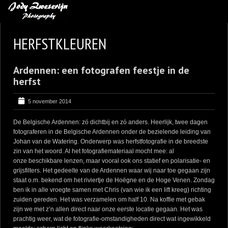
MIJN FAVORIETEN
HERFSTKLEUREN
BLOG
Ardennen: een fotografen feestje in de
LEREN VAN KUNST
herfst
BENCE MATE FOTOHUTTEN
5 november 2014
OVER MIJ
De Belgische Ardennen: zó dichtbij en zó anders. Heerlijk, twee dagen
CONTACT
fotograferen in de Belgische Ardennen onder de bezielende leiding van
Johan van de Watering
. Onderwerp was herfstfotografie in de breedste
zin van het woord. Al het fotografiemateriaal mocht mee: al
onze beschikbare lenzen, maar vooral ook ons statief en polarisatie- en
grijsfilters. Het gedeelte van de Ardennen waar wij naar toe gegaan zijn
staat o.m. bekend om het riviertje de
Hoëgne
en de Hoge Venen. Zondag
ben ik in alle vroegte samen met Chris (van wie ik een lift kreeg) richting
zuiden gereden. Het was verzamelen om half 10. Na koffie met gebak
zijn we met z’n allen direct naar onze eerste locatie gegaan. Het was
prachtig weer, wat de fotografie-omstandigheden direct wat ingewikkeld