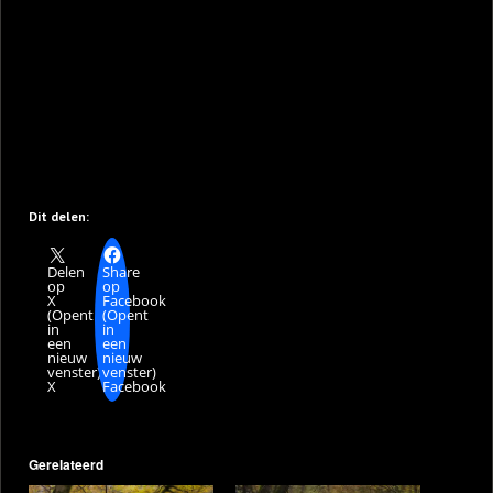
Dit delen:
Delen
Share
op
op
X
Facebook
(Opent
(Opent
in
in
een
een
nieuw
nieuw
venster)
venster)
X
Facebook
Gerelateerd