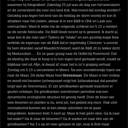
waarmee hij fotografeert. Zaterdag 25 juli was de dag van het weeralarm
en de zomerstorm die over ons land trok. Wat moest dat zondag worden?
Gelukkig was tegen het eind van de middag de storm voorbij en kon ik
afzakken naar het zuiden, alwaar ik in een B&B in Ohé en Laak zou
overnachten. Want ik wilde me de volgende ochtend om 5.15 u melden
op de eerste fotolocatie. De B&B bleek recent op tv geweest. Ik dacht al,
waar ken ik die man van? Tijdens de “intake” en een gezellig kopje thee
vertelde de eigenaar van de B&B dat er regelmatig Chinezen ‘s-avonds
bij hem stranden vanaf Maastricht Airport, want de B&B zit zo lekker dicht
bij Madurodam….. En ze gaan graag naar de Outlet bij Roermond. Dat
de kleding die daar te koop is in hun eigen land gemaakt wordt, maakt ze
blijkbaar niet uit. Afijn, ik dwaal af, maar het is zo’n grappig verhaal.
Zondag om 5.15 u verzamelen in Meers. Na een voorstelrondje lopen we
naar de Maas. Dit stukje Maas heet
Grensmaas
. De Maas is hier ondiep
en wordt niet bevaren (scheepvaart volgt het Julianakanaal dat parallel
loopt aan de Grensmaas). Er zijn grindbanken gemaakt waardoor er
geulen ontstaan. De grindbanken overstromen periodiek wat een
dynamische ecologische structuur tot gevolg heeft. Door de bloei van
vele bloemen en planten is nu, eind juli, het gebied erg mooi. Vlak vóór
zonsopkomst kunnen we al een plekje uitzoeken om te gaan
fotograferen. Iedereen trekt ’n kant op. Maar ik heb géén idee. Ga ik naar
het water? Ga ik naar de bloemen? Ga ik waden en naar één van de
grindbanken? Na 3 x op en neer gelopen te zijn, loop ik Bob maar