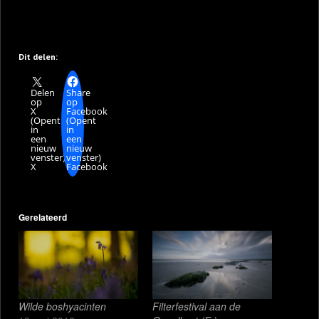
Dit delen:
Delen
Share
op
op
X
Facebook
(Opent
(Opent
in
in
een
een
nieuw
nieuw
venster)
venster)
X
Facebook
Gerelateerd
Wilde boshyacinten
Filterfestival aan de