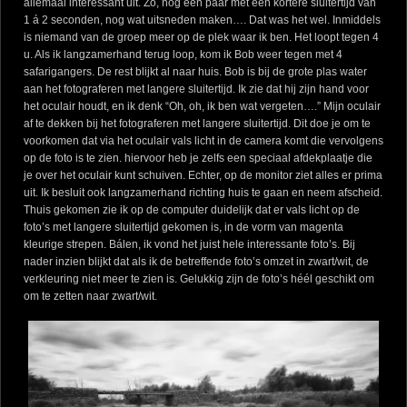
allemaal interessant uit. Zo, nog een paar met een kortere sluitertijd van
1 á 2 seconden, nog wat uitsneden maken…. Dat was het wel. Inmiddels
is niemand van de groep meer op de plek waar ik ben. Het loopt tegen 4
u. Als ik langzamerhand terug loop, kom ik Bob weer tegen met 4
safarigangers. De rest blijkt al naar huis. Bob is bij de grote plas water
aan het fotograferen met langere sluitertijd. Ik zie dat hij zijn hand voor
het oculair houdt, en ik denk “Oh, oh, ik ben wat vergeten….” Mijn oculair
af te dekken bij het fotograferen met langere sluitertijd. Dit doe je om te
voorkomen dat via het oculair vals licht in de camera komt die vervolgens
op de foto is te zien. hiervoor heb je zelfs een speciaal afdekplaatje die
je over het oculair kunt schuiven. Echter, op de monitor ziet alles er prima
uit. Ik besluit ook langzamerhand richting huis te gaan en neem afscheid.
Thuis gekomen zie ik op de computer duidelijk dat er vals licht op de
foto’s met langere sluitertijd gekomen is, in de vorm van magenta
kleurige strepen. Bálen, ik vond het juist hele interessante foto’s. Bij
nader inzien blijkt dat als ik de betreffende foto’s omzet in zwart/wit, de
verkleuring niet meer te zien is. Gelukkig zijn de foto’s héél geschikt om
om te zetten naar zwart/wit.