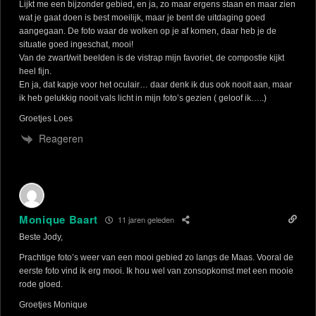
Lijkt me een bijzonder gebied, en ja, zo maar ergens staan en maar zien
wat je gaat doen is best moeilijk, maar je bent de uitdaging goed
aangegaan. De foto waar de wolken op je af komen, daar heb je de
situatie goed ingeschat, mooi!
Van de zwart/wit beelden is de vistrap mijn favoriet, de compostie kijkt
heel fijn.
En ja, dat kapje voor het oculair… daar denk ik dus ook nooit aan, maar
ik heb gelukkig nooit vals licht in mijn foto’s gezien ( geloof ik…..)
Groetjes Loes
Reageren
Monique Baart
11 jaren geleden
Beste Jody,
Prachtige foto’s weer van een mooi gebied zo langs de Maas. Vooral de
eerste foto vind ik erg mooi. Ik hou wel van zonsopkomst met een mooie
rode gloed.
Groetjes Monique