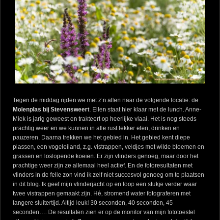
Tegen de middag rijden we met z’n allen naar de volgende locatie: de
Molenplas bij Stevensweert
. Ellen staat hier klaar met de lunch. Anne-
Miek is jarig geweest en trakteert op heerlijke vlaai. Het is nog steeds
prachtig weer en we kunnen in alle rust lekker eten, drinken en
pauzeren. Daarna trekken we het gebied in. Het gebied kent diepe
plassen, een vogeleiland, z.g. vistrappen, veldjes met wilde bloemen en
grassen en loslopende koeien. Er zijn vlinders genoeg, maar door het
prachtige weer zijn ze allemaal heel actief. En de fotoresultaten met
vlinders in de felle zon vind ik zelf niet succesvol genoeg om te plaatsen
in dit blog. Ik geef mijn vlinderjacht op en loop een stukje verder waar
twee vistrappen gemaakt zijn. Hé, stromend water fotograferen met
langere sluitertijd. Altijd leuk! 30 seconden, 40 seconden, 45
seconden…. De resultaten zien er op de monitor van mijn fototoestel