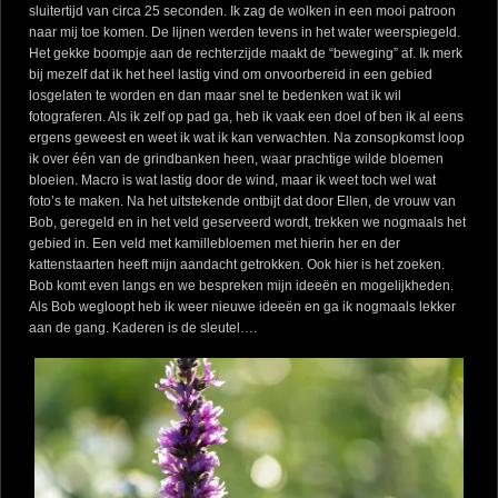
sluitertijd van circa 25 seconden. Ik zag de wolken in een mooi patroon
naar mij toe komen. De lijnen werden tevens in het water weerspiegeld.
Het gekke boompje aan de rechterzijde maakt de “beweging” af. Ik merk
bij mezelf dat ik het heel lastig vind om onvoorbereid in een gebied
losgelaten te worden en dan maar snel te bedenken wat ik wil
fotograferen. Als ik zelf op pad ga, heb ik vaak een doel of ben ik al eens
ergens geweest en weet ik wat ik kan verwachten. Na zonsopkomst loop
ik over één van de grindbanken heen, waar prachtige wilde bloemen
bloeien. Macro is wat lastig door de wind, maar ik weet toch wel wat
foto’s te maken. Na het uitstekende ontbijt dat door Ellen, de vrouw van
Bob, geregeld en in het veld geserveerd wordt, trekken we nogmaals het
gebied in. Een veld met kamillebloemen met hierin her en der
kattenstaarten heeft mijn aandacht getrokken. Ook hier is het zoeken.
Bob komt even langs en we bespreken mijn ideeën en mogelijkheden.
Als Bob wegloopt heb ik weer nieuwe ideeën en ga ik nogmaals lekker
aan de gang. Kaderen is de sleutel….