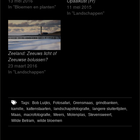
13 mei 2016
Opaalkust (Fr)
11 mei 2015
In "Bloemen en planten"
In "Landschappen"
Zeeland: Zeeuws licht of
Zeeuwse bolussen?
23 maart 2016
In "Landschappen"
Tags:
Bob Luijks,
Fotosafari,
Grensmaas,
grindbanken,
kamille,
kattenstaarten,
landschapsfotografie,
langere sluitertijden,
Maas,
macrofotografie,
Meers,
Molenplas,
Stevensweert,
Wilde Betram,
wilde bloemen