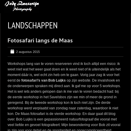
MIJN FAVORIETEN
LANDSCHAPPEN
BLOG
Fotosafari langs de Maas
LEREN VAN KUNST
BENCE MATE FOTOHUTTEN
2 augustus 2015
OVER MIJ
Workshops lang van te voren reserveren vind ik toch altijd een risico: ik
weet niet wat het weer gaat doen en ik weet niet of ik uiteindelijk als het
CONTACT
moment dáár is, wel echt zin heb om te gaan. Vorig jaar zag ik voor het
eerst de
fotosafari’s van Bob Luijks
op zijn website. De invalshoek en
de onderwerpen spraken mij direct aan. Ik gaf me op voor 5 workshops.
Het is wel iets anders gelopen dan ik me van te voren bedacht had: bij
de eerste workshop in het Savelsbos zijn we min of meer de grond in
geregend. Bij de tweede workshop kon ik toch niet zijn. De derde
workshop werd verplaatst van zondag naar zaterdag, waardoor ik niet
kon. De Maas fotosafari is de vierde workshop. En daar gaat dit blog
over. Bob Luijks is een gepassioneerd natuurfotograaf die vooral met
veel liefde en gevoel fotografeert. Mijn bewondering voor Bob zit vooral
in zijn oog voor detail en de spontaniteit en ongecompliceerdheid