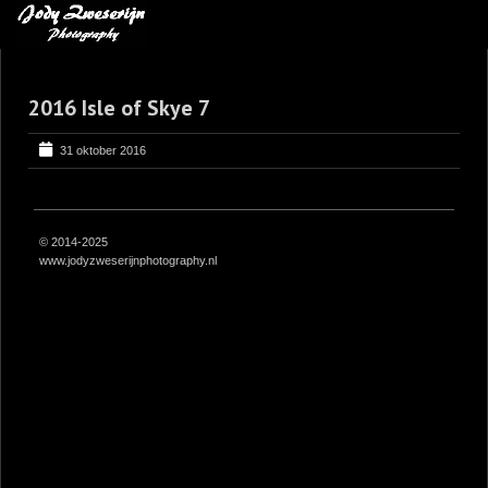
MIJN FAVORIETEN
2016 Isle of Skye 7
BLOG
LEREN VAN KUNST
31 oktober 2016
BENCE MATE FOTOHUTTEN
OVER MIJ
© 2014-2025
www.jodyzweserijnphotography.nl
CONTACT