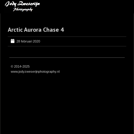
MIJN FAVORIETEN
Arctic Aurora Chase 4
BLOG
LEREN VAN KUNST
28 februari 2020
BENCE MATE FOTOHUTTEN
OVER MIJ
© 2014-2025
www.jodyzweserijnphotography.nl
CONTACT