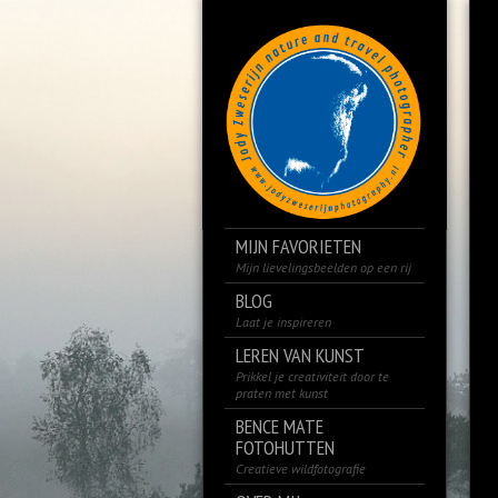
MIJN FAVORIETEN
Mijn lievelingsbeelden op een rij
BLOG
Laat je inspireren
LEREN VAN KUNST
Prikkel je creativiteit door te
praten met kunst
BENCE MATE
FOTOHUTTEN
Creatieve wildfotografie