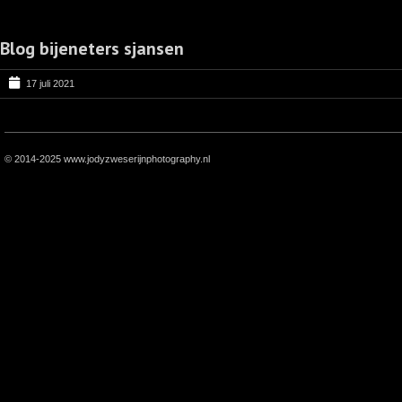
Blog bijeneters sjansen
17 juli 2021
© 2014-2025 www.jodyzweserijnphotography.nl