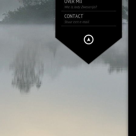
OVER MIJ
Wie is Jody Zweserijn?
CONTACT
Stuur een e-mail