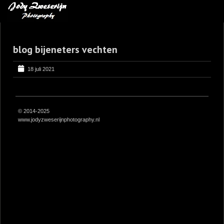
MIJN FAVORIETEN
blog bijeneters vechten
BLOG
LEREN VAN KUNST
18 juli 2021
BENCE MATE FOTOHUTTEN
OVER MIJ
© 2014-2025
www.jodyzweserijnphotography.nl
CONTACT