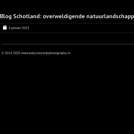
Blog Schotland: overweldigende natuurlandschap
4 januari 2023
© 2014-2025 www.jodyzweserijnphotography.nl