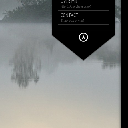
OVER MIJ
Wie is Jody Zweserijn?
CONTACT
Stuur een e-mail