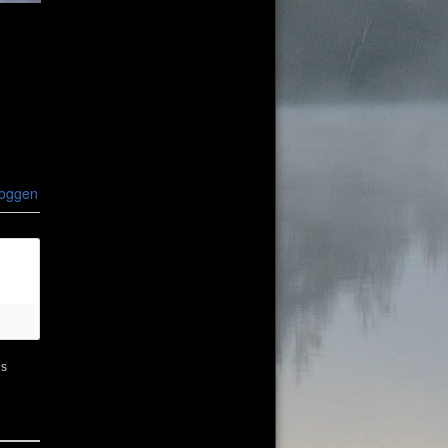
loggen
ns