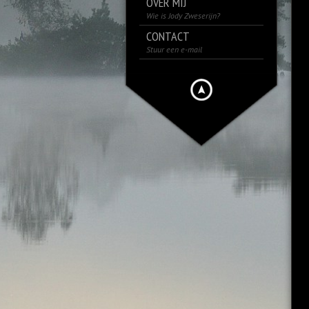
OVER MIJ
Wie is Jody Zweserijn?
CONTACT
Stuur een e-mail