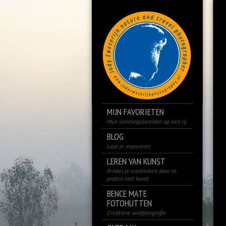
MIJN FAVORIETEN
Mijn lievelingsbeelden op een rij
BLOG
Laat je inspireren
LEREN VAN KUNST
Prikkel je creativiteit door te
praten met kunst
BENCE MATE
FOTOHUTTEN
Creatieve wildfotografie