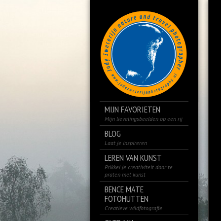
MIJN FAVORIETEN
Mijn lievelingsbeelden op een rij
BLOG
Laat je inspireren
LEREN VAN KUNST
Prikkel je creativiteit door te
praten met kunst
BENCE MATE
FOTOHUTTEN
Creatieve wildfotografie