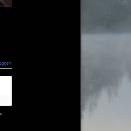
loggen
ns