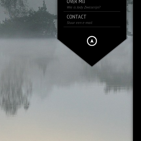
OVER MIJ
Wie is Jody Zweserijn?
CONTACT
Stuur een e-mail