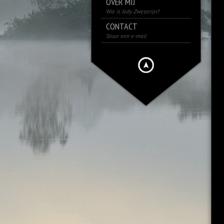
OVER MIJ
Wie is Jody Zweserijn?
CONTACT
Stuur een e-mail