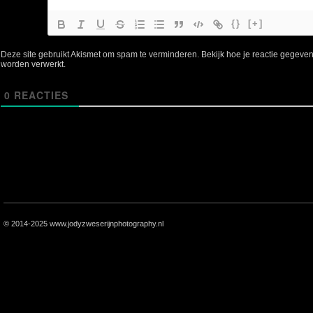
{}
[+]
Deze site gebruikt Akismet om spam te verminderen.
Bekijk hoe je reactie gegeve
worden verwerkt
.
0
REACTIES
© 2014-2025 www.jodyzweserijnphotography.nl