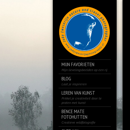
MIJN FAVORIETEN
Mijn lievelingsbeelden op een rij
BLOG
Laat je inspireren
LEREN VAN KUNST
Prikkel je creativiteit door te
praten met kunst
BENCE MATE
FOTOHUTTEN
Creatieve wildfotografie