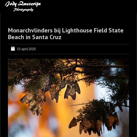
MIJN FAVORIETEN
Monarchvlinders bij Lighthouse Field State
BLOG
Beach in Santa Cruz
LEREN VAN KUNST
15 april 2025
BENCE MATE FOTOHUTTEN
OVER MIJ
CONTACT