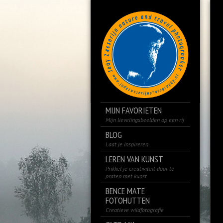
MIJN FAVORIETEN
Mijn lievelingsbeelden op een rij
BLOG
Laat je inspireren
LEREN VAN KUNST
Prikkel je creativiteit door te
praten met kunst
BENCE MATE
FOTOHUTTEN
Creatieve wildfotografie