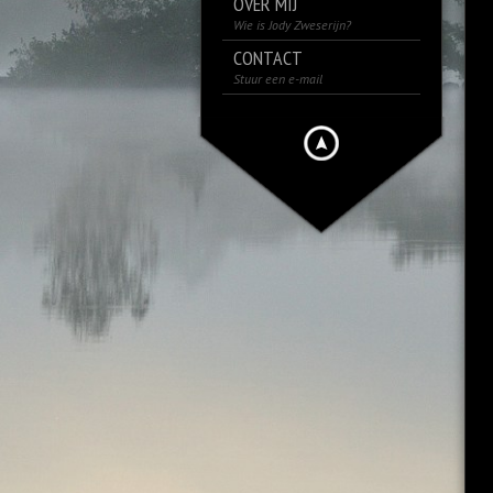
OVER MIJ
Wie is Jody Zweserijn?
CONTACT
Stuur een e-mail