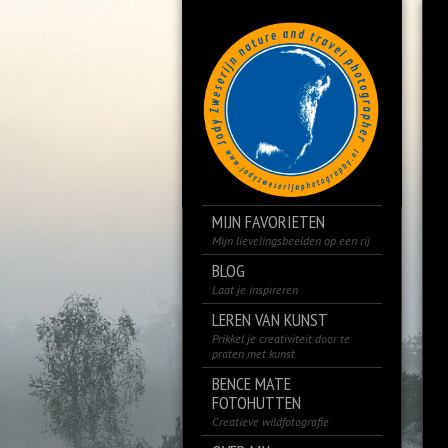
MIJN FAVORIETEN
Mijn lievelingsbeelden op een rij
BLOG
Laat je inspireren
LEREN VAN KUNST
Prikkel je creativiteit door te
praten met kunst
BENCE MATE
FOTOHUTTEN
Creatieve wildfotografie