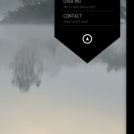
OVER MIJ
Wie is Jody Zweserijn?
CONTACT
Stuur een e-mail