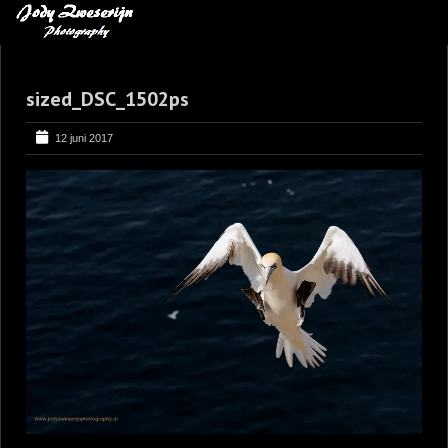
MIJN FAVORIETEN
sized_DSC_1502ps
BLOG
LEREN VAN KUNST
12 juni 2017
BENCE MATE FOTOHUTTEN
OVER MIJ
CONTACT