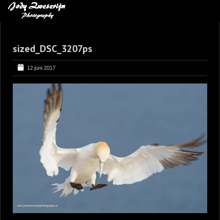
MIJN FAVORIETEN
sized_DSC_3207ps
BLOG
LEREN VAN KUNST
12 juni 2017
BENCE MATE FOTOHUTTEN
OVER MIJ
CONTACT