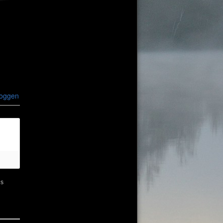
loggen
ns