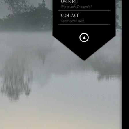
OVER MIJ
Wie is Jody Zweserijn?
CONTACT
Stuur een e-mail