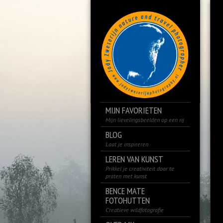
MIJN FAVORIETEN
Mijn lievelingsbeelden op een rij
BLOG
Laat je inspireren
LEREN VAN KUNST
Prikkel je creativiteit door te
praten met kunst
BENCE MATE
FOTOHUTTEN
Creatieve wildfotografie