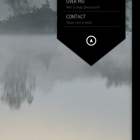
OVER MIJ
Wie is Jody Zweserijn?
CONTACT
Stuur een e-mail