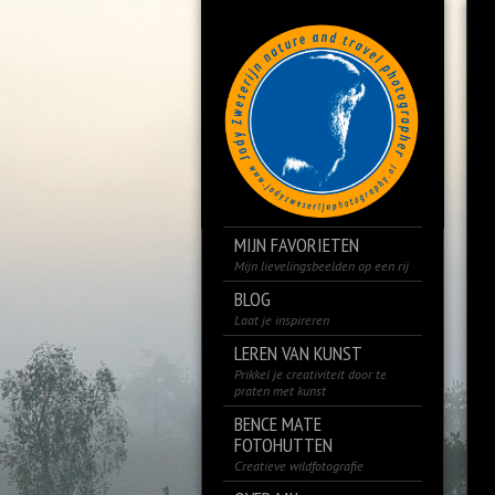
MIJN FAVORIETEN
Mijn lievelingsbeelden op een rij
BLOG
Laat je inspireren
LEREN VAN KUNST
Prikkel je creativiteit door te
praten met kunst
BENCE MATE
FOTOHUTTEN
Creatieve wildfotografie