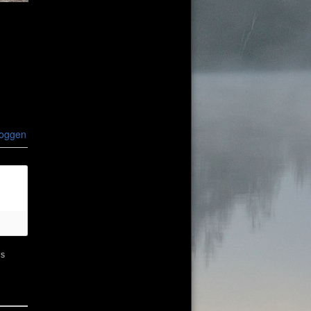
loggen
ns