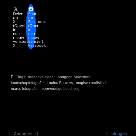
Delen
Share
op
op
X
Facebook
(Opent
(Opent
in
in
een
een
nieuw
nieuw
venster)
venster)
X
Facebook
Tags:
feeërieke sfeer,
Landgoed Staverden,
landschapfotografie,
Loulou Beavers,
magisch realistisch,
marco fotografie,
meervoudige belichting
Inloggen
Abonneer