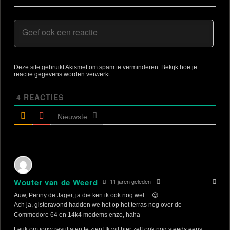
Deze site gebruikt Akismet om spam te verminderen.
Bekijk hoe je
reactie gegevens worden verwerkt
.
4
REACTIES
Nieuwste
Wouter van de Weerd
11 jaren geleden
Auw, Penny de Jager, ja die ken ik ook nog wel… 😉
Ach ja, gisteravond hadden we het op het terras nog over de
Commodore 64 en 14k4 modems enzo, haha
Leuk om jouw resultaten te zien! Ik wil hier zelf ook nog steeds eens