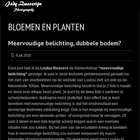
MIJN FAVORIETEN
BLOEMEN EN PLANTEN
BLOG
Meervoudige belichting, dubbele bodem?
LEREN VAN KUNST
BENCE MATE FOTOHUTTEN
8 juli 2015
OVER MIJ
Eind juni heb ik bij
Loulou Beavers
de fotoworkshop
“meervoudige
belichting”
gevolgd. Ik was in deze techniek geïnteresseerd geraakt na
CONTACT
het zien van voorbeelden op de website van Loulou zelf, en ook op de
fotowebsite 500px. Meervoudige belichting houdt in dat je 2 foto’s maakt
en deze over elkaar heen plakt. Je kunt bij de twee foto’s variëren in
scherpstelpunten, diafragma en/of sluitertijd. Een effect dat je kunt
bereiken met meervoudige belichting is dat het eindresultaat een
dromerige feeërieke uitstraling krijgt. Ook is het mogelijk bij meervoudige
belichting om een storende achter- of voorgrond meer te vervagen. Of
juist 2 delen in een foto tegelijk scherp krijgen wat in een normale
situatie niet zou lukken. Bij het zien van de resultaten kreeg ik beelden
hoe ik meervoudige belichting zou kunnen toepassen bij macro
fotografie of landschapsfotografie. De workshop werd door Loulou in