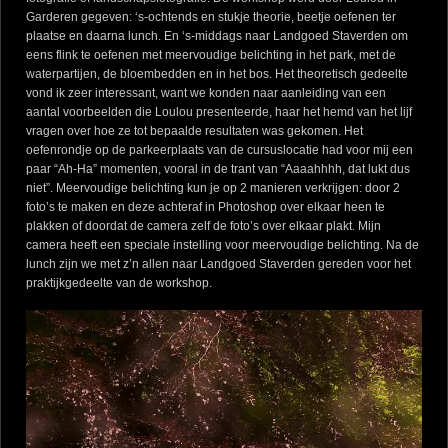
Garderen gegeven: ‘s-ochtends en stukje theorie, beetje oefenen ter
plaatse en daarna lunch. En ‘s-middags naar Landgoed Staverden om
eens flink te oefenen met meervoudige belichting in het park, met de
waterpartijen, de bloembedden en in het bos. Het theoretisch gedeelte
vond ik zeer interessant, want we konden naar aanleiding van een
aantal voorbeelden die Loulou presenteerde, haar het hemd van het lijf
vragen over hoe ze tot bepaalde resultaten was gekomen. Het
oefenrondje op de parkeerplaats van de cursuslocatie had voor mij een
paar “Ah-Ha” momenten, vooral in de trant van “Aaaahhhh, dat lukt dus
niet”. Meervoudige belichting kun je op 2 manieren verkrijgen: door 2
foto’s te maken en deze achteraf in Photoshop over elkaar heen te
plakken of doordat de camera zelf de foto’s over elkaar plakt. Mijn
camera heeft een speciale instelling voor meervoudige belichting. Na de
lunch zijn we met z’n allen naar Landgoed Staverden gereden voor het
praktijkgedeelte van de workshop.