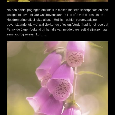
Na een aantal pogingen om foto’s te maken met een scherpe foto en een
wazige foto over elkaar was bovenstaande foto één van de resultaten.
Het dromerige effect lukte al snel. Het licht echter, veroorzaakt op
bovenstaande foto wel wat vlekkerige effecten. Verder had ik het idee dat
Penny de Jager (bekend bij hen die van middelbare leeftijd zijn) zó maar
eens voorbij zweven kon…..