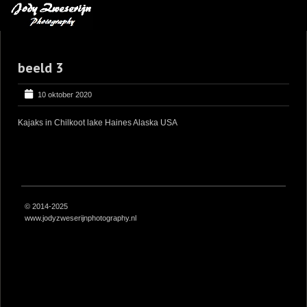
MIJN FAVORIETEN
beeld 3
BLOG
LEREN VAN KUNST
10 oktober 2020
BENCE MATE FOTOHUTTEN
Kajaks in Chilkoot lake Haines Alaska USA
OVER MIJ
CONTACT
© 2014-2025
www.jodyzweserijnphotography.nl