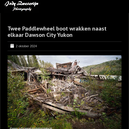
MIJN FAVORIETEN
Twee Paddlewheel boot wrakken naast
BLOG
elkaar Dawson City Yukon
LEREN VAN KUNST
2 oktober 2024
BENCE MATE FOTOHUTTEN
OVER MIJ
CONTACT