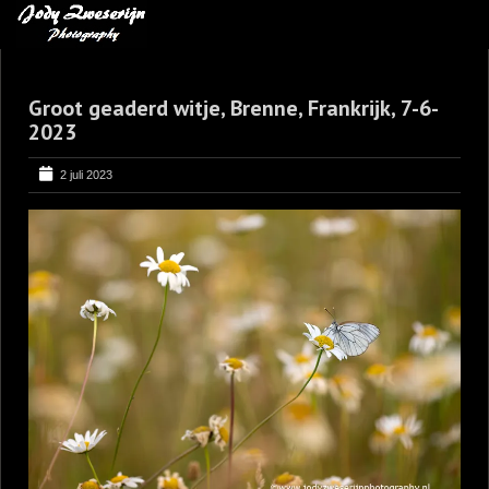
MIJN FAVORIETEN
Groot geaderd witje, Brenne, Frankrijk, 7-6-
BLOG
2023
LEREN VAN KUNST
2 juli 2023
BENCE MATE FOTOHUTTEN
OVER MIJ
CONTACT