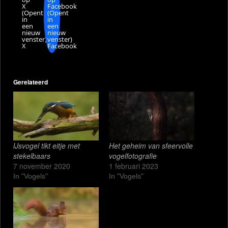
X
Facebook
(Opent
(Opent
in
in
een
een
nieuw
nieuw
venster)
venster)
X
Facebook
Gerelateerd
IJsvogel tikt eitje met
Het geheim van sfeervolle
stekelbaars
vogelfotografie
7 november 2020
1 februari 2023
In "Vogels"
In "Vogels"