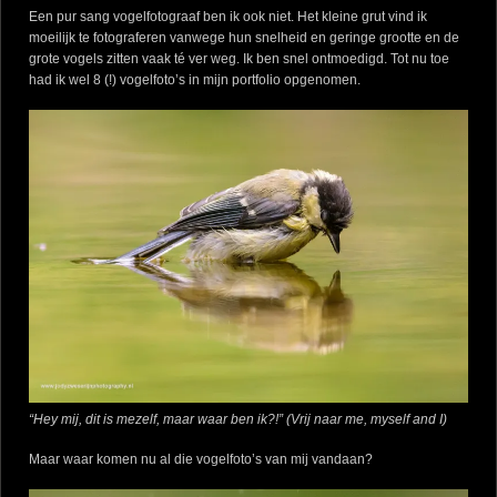
Een pur sang vogelfotograaf ben ik ook niet. Het kleine grut vind ik
moeilijk te fotograferen vanwege hun snelheid en geringe grootte en de
grote vogels zitten vaak té ver weg. Ik ben snel ontmoedigd. Tot nu toe
had ik wel 8 (!) vogelfoto’s in mijn portfolio opgenomen.
“Hey mij, dit is mezelf, maar waar ben ik?!” (Vrij naar me, myself and I)
Maar waar komen nu al die vogelfoto’s van mij vandaan?