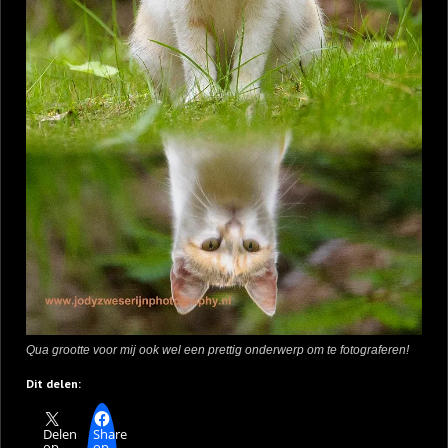
Qua grootte voor mij ook wel een prettig onderwerp om te fotograferen!
Dit delen:
Delen
Share
op
op