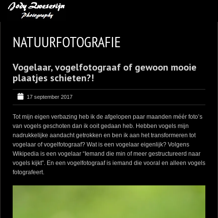
MIJN FAVORIETEN
NATUURFOTOGRAFIE
BLOG
Vogelaar, vogelfotograaf of gewoon mooie
LEREN VAN KUNST
plaatjes schieten?!
BENCE MATE FOTOHUTTEN
17 september 2017
OVER MIJ
Tot mijn eigen verbazing heb ik de afgelopen paar maanden méér foto’s
CONTACT
van vogels geschoten dan ik ooit gedaan heb. Hebben vogels mijn
nadrukkelijke aandacht getrokken en ben ik aan het transformeren tot
vogelaar of vogelfotograaf? Wat is een vogelaar eigenlijk? Volgens
Wikipedia is een vogelaar “Iemand die min of meer gestructureerd naar
vogels kijkt”. En een vogelfotograaf is iemand die vooral en alleen vogels
fotografeert.