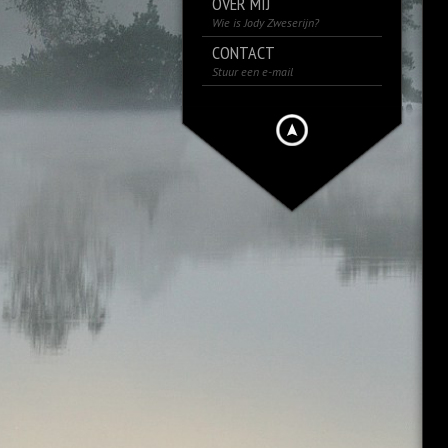
OVER MIJ
Wie is Jody Zweserijn?
CONTACT
Stuur een e-mail