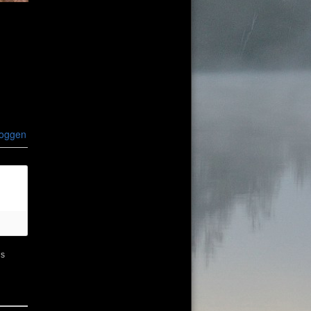
loggen
ns