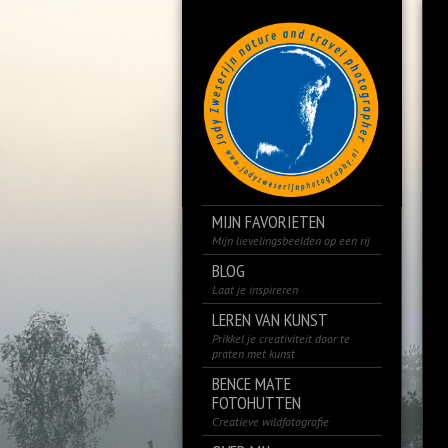
MIJN FAVORIETEN
Mijn lievelingsbeelden op een rij
BLOG
Laat je inspireren
LEREN VAN KUNST
Prikkel je creativiteit door te
praten met kunst
BENCE MATE
FOTOHUTTEN
Creatieve wildfotografie