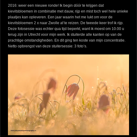
2016: weer een nieuwe ronde! Ik begin dóór te krijgen dat
kievitsbloemen in combinatie met dauw, rijp en mist toch wel hele unieke
plaatjes kan opleveren. Een jaar waarin het me lukt om voor de
kievitsbloemen 2 x naar Zwolle af te reizen. De tweede keer trof ik rijp.
Deze fotosessie was echter qua tijd beperkt, want ik moest om 10.00 u
terug zijn in Utrecht voor mijn werk. Ik stuiterde alle kanten op van de
prachtige omstandigheden. En dit ging ten koste van mijn concentratie.
Netto opbrengst van deze stuitersessie: 3 foto’s.