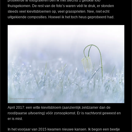
probeerde te fotograferen ben ik met slechts 1 gelukte foto
thuisgekomen. De rest van de foto’s waren véél te druk, er stonden
steeds veel kievitsbloemen op, veel grassprieten. Nee, niet echt
uitgekiende composities. Hoewel ik het toch heus geprobeerd had.
April 2017: een witte kievitsbloem (aanzienlijk zeldzamer dan de
rood/paarse uitvoering) vóór zonsopkomst. Er is nachtvorst geweest en
er is mist.
In het voorjaar van 2015 kwamen nieuwe kansen. Ik begon een beetje