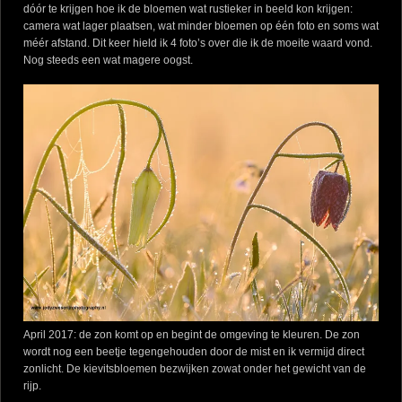
dóór te krijgen hoe ik de bloemen wat rustieker in beeld kon krijgen:
camera wat lager plaatsen, wat minder bloemen op één foto en soms wat
méér afstand. Dit keer hield ik 4 foto’s over die ik de moeite waard vond.
Nog steeds een wat magere oogst.
April 2017: de zon komt op en begint de omgeving te kleuren. De zon
wordt nog een beetje tegengehouden door de mist en ik vermijd direct
zonlicht. De kievitsbloemen bezwijken zowat onder het gewicht van de
rijp.