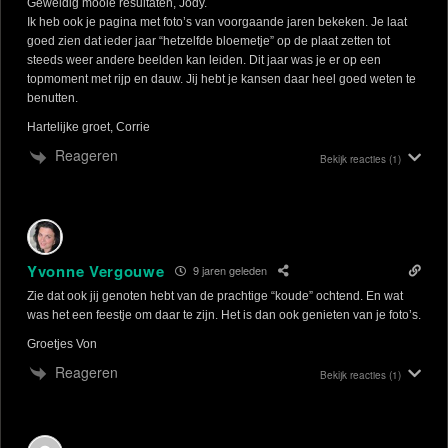
Geweldig mooie resultaten, Jody.
Ik heb ook je pagina met foto’s van voorgaande jaren bekeken. Je laat
goed zien dat ieder jaar “hetzelfde bloemetje” op de plaat zetten tot
steeds weer andere beelden kan leiden. Dit jaar was je er op een
topmoment met rijp en dauw. Jij hebt je kansen daar heel goed weten te
benutten.
Hartelijke groet, Corrie
Reageren
Bekijk reacties
(1)
Yvonne Vergouwe
9 jaren geleden
Zie dat ook jij genoten hebt van de prachtige “koude” ochtend. En wat
was het een feestje om daar te zijn. Het is dan ook genieten van je foto’s.
Groetjes Von
Reageren
Bekijk reacties
(1)