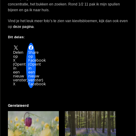
concentratie, het bukken en zoeken. Rond 1/2 11 pak ik mijn spullen
bijeen en ga ik naar huis.
Vind je het leuk meer foto’s te zien van kievitsbloemen, kijk dan ook even
op
deze pagina
.
Dit delen:
Delen
Share
op
op
X
Facebook
(Opent
(Opent
in
in
een
een
nieuw
nieuw
venster)
venster)
X
Facebook
Gerelateerd