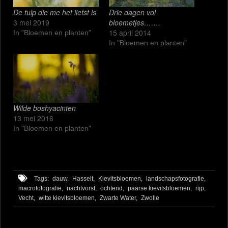
De tulp die me het liefst is
Drie dagen vol
3 mei 2019
bloemetjes…….
15 april 2014
In "Bloemen en planten"
In "Bloemen en planten"
Wilde boshyacinten
13 mei 2016
In "Bloemen en planten"
Tags:
dauw,
Hasselt,
Kievitsbloemen,
landschapsfotografie,
macrofotografie,
nachtvorst,
ochtend,
paarse kievitsbloemen,
rijp,
Vecht,
witte kievitsbloemen,
Zwarte Water,
Zwolle