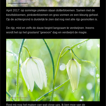
April 2017: op sommige plekken staan dotterbloemen. Samen met de
kievitsbloemen, pinksterbloemen en gras vormen ze een kleurig geheel.
Op de achtergrond is duidelijk te zien dat nog niet alle rijp gesmolten is.
De rijp, mist en zelfs de dauw begint langzaam te verdwijnen. Ineens
wordt het op het grasland “gewoon” dag en verdwijnt de magie.
Rest mij nog het maken van wat close ups. Ik ben moe van de