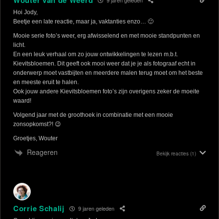
Wouter van de Weerd
Hoi Jody,
Beetje een late reactie, maar ja, vaktanties enzo… 🙂
Mooie serie foto’s weer, erg afwisselend en met mooie standpunten en
licht.
En een leuk verhaal om zo jouw ontwikkelingen te lezen m.b.t.
Kievitsbloemen. Dit geeft ook mooi weer dat je je als fotograaf echt in
onderwerp moet vastbijten en meerdere malen terug moet om het beste
en meeste eruit te halen.
Ook jouw andere Kievitsbloemen foto’s zijn overigens zeker de moeite
waard!
Volgend jaar met de groothoek in combinatie met een mooie
zonsopkomst?! 😉
Groetjes, Wouter
Reageren
Bekijk reacties
(1)
Corrie Schalij
9 jaren geleden