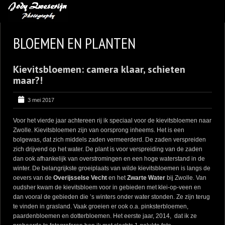
MIJN FAVORIETEN
BLOEMEN EN PLANTEN
BLOG
Kievitsbloemen: camera klaar, schieten
LEREN VAN KUNST
maar?!
BENCE MATE FOTOHUTTEN
3 mei 2017
OVER MIJ
Voor het vierde jaar achtereen rij ik speciaal voor de kievitsbloemen naar
CONTACT
Zwolle. Kievitsbloemen zijn van oorsprong inheems. Het is een
bolgewas, dat zich middels zaden vermeerderd. De zaden verspreiden
zich drijvend op het water. De plant is voor verspreiding van de zaden
dan ook afhankelijk van overstromingen en een hoge waterstand in de
winter. De belangrijkste groeiplaats van wilde kievitsbloemen is langs de
oevers van de
Overijsselse Vecht
en het
Zwarte Water
bij Zwolle. Van
oudsher kwam de kievitsbloem voor in gebieden met klei-op-veen en
dan vooral de gebieden die ’s winters onder water stonden. Ze zijn terug
te vinden in grasland. Vaak groeien er ook o.a. pinksterbloemen,
paardenbloemen en dotterbloemen. Het eerste jaar, 2014, dat ik ze