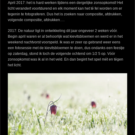
April 2017: het is hard werken tijdens een dergelijke zonsopkomst! Het
licht verandert voortdurend en elk moment kan het té fel worden om er
tegenin te fotograferen. Dus het is zoeken naar compositie, afdrukken,
volgende compositie, afdrukken….
2017: De natuur ligt in ontwikkeling dit jaar ongeveer 2 weken vóór.
Begin april waren er al behoorlijk wat kievitsbloemen en werd er in het
weekend nachtvorst voorspeld. Ik was er zeer op gebrand weer eens
een fotosessie met de kievitsbloemen te doen, dus ondanks een feestje
op zaterdag, stond ik toch de volgende ochtend om 1/2 5 op. Vóór
zonsopkomst was ik al in het veld. En dan begint het spel mét en tégen
het licht.