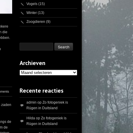
Vogels
(15)
Winter
(13)
Zoogdieren
(9)
onkere
n die
ebben.
n
Archieven
Archieven
Recente reacties
mments
admin
op
Zo fotogeniek is
s zaden
Rügen in Duitsland
Hilda
op
Zo fotogeniek is
langs de
Rügen in Duitsland
am de