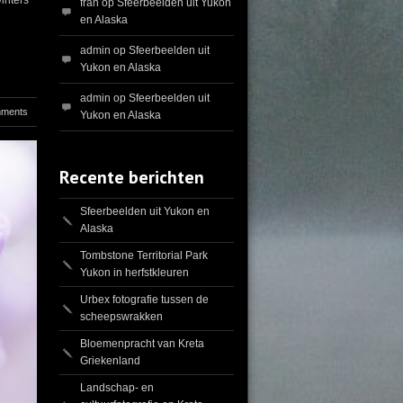
inters
fran
op
Sfeerbeelden uit Yukon
en Alaska
admin
op
Sfeerbeelden uit
Yukon en Alaska
admin
op
Sfeerbeelden uit
mments
Yukon en Alaska
Recente berichten
Sfeerbeelden uit Yukon en
Alaska
Tombstone Territorial Park
Yukon in herfstkleuren
Urbex fotografie tussen de
scheepswrakken
Bloemenpracht van Kreta
Griekenland
Landschap- en