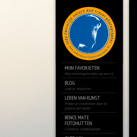
MIJN FAVORIETEN
Mijn lievelingsbeelden op een rij
BLOG
Laat je inspireren
LEREN VAN KUNST
Prikkel je creativiteit door te
praten met kunst
BENCE MATE
FOTOHUTTEN
Creatieve wildfotografie