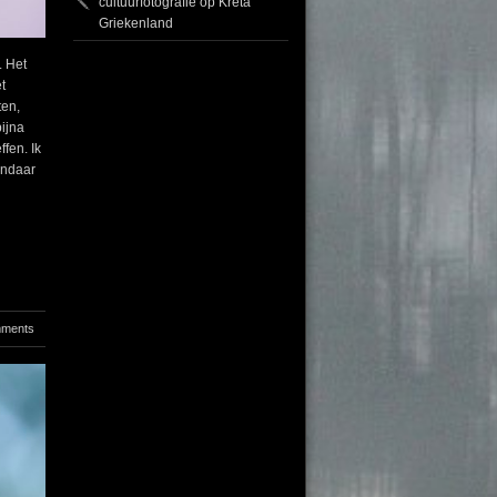
cultuurfotografie op Kreta
Griekenland
. Het
t
ten,
ijna
fen. Ik
andaar
mments