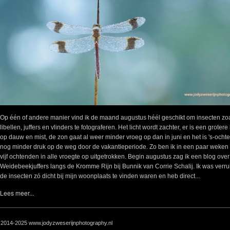
Op één of andere manier vind ik de maand augustus héél geschikt om insecten zo
libellen, juffers en vlinders te fotograferen. Het licht wordt zachter, er is een grotere
op dauw en mist, de zon gaat al weer minder vroeg op dan in juni en het is 's-ocht
nog minder druk op de weg door de vakantieperiode. Zo ben ik in een paar weken t
vijf ochtenden in alle vroegte op uitgetrokken. Begin augustus zag ik een blog over
Weidebeekjuffers langs de Kromme Rijn bij Bunnik van Corrie Schalij. Ik was verru
de insecten zó dicht bij mijn woonplaats te vinden waren en heb direct...
Lees meer...
 2014-2025 www.jodyzweserijnphotography.nl