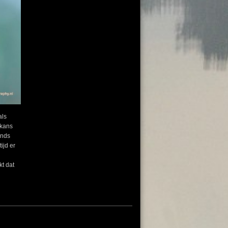
als
 kans
ends
ijd er
kt dat