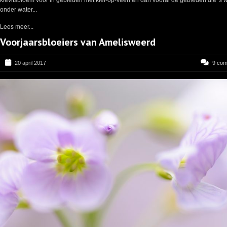
kievitsbloem voor in gebieden met klei-op-veen en dan vooral de gebieden die 's w
onder water...
Lees meer...
Voorjaarsbloeiers van Amelisweerd
20 april 2017
9 co