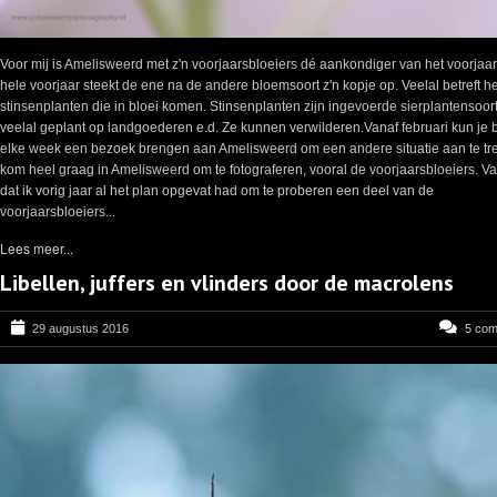
Voor mij is Amelisweerd met z'n voorjaarsbloeiers dé aankondiger van het voorjaar
hele voorjaar steekt de ene na de andere bloemsoort z'n kopje op. Veelal betreft he
stinsenplanten die in bloei komen. Stinsenplanten zijn ingevoerde sierplantensoor
veelal geplant op landgoederen e.d. Ze kunnen verwilderen.Vanaf februari kun je b
elke week een bezoek brengen aan Amelisweerd om een andere situatie aan te tref
kom heel graag in Amelisweerd om te fotograferen, vooral de voorjaarsbloeiers. V
dat ik vorig jaar al het plan opgevat had om te proberen een deel van de
voorjaarsbloeiers...
Lees meer...
Libellen, juffers en vlinders door de macrolens
29 augustus 2016
5 co