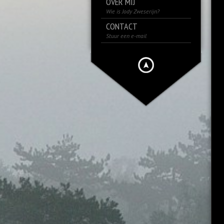
OVER MIJ
Wie is Jody Zweserijn?
CONTACT
Stuur een e-mail