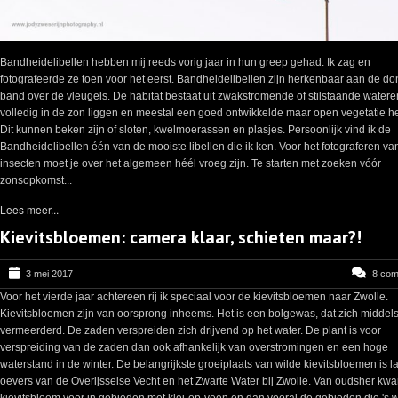
Bandheidelibellen hebben mij reeds vorig jaar in hun greep gehad. Ik zag en
fotografeerde ze toen voor het eerst. Bandheidelibellen zijn herkenbaar aan de d
band over de vleugels. De habitat bestaat uit zwakstromende of stilstaande watere
volledig in de zon liggen en meestal een goed ontwikkelde maar open vegetatie h
Dit kunnen beken zijn of sloten, kwelmoerassen en plasjes. Persoonlijk vind ik de
Bandheidelibellen één van de mooiste libellen die ik ken. Voor het fotograferen va
insecten moet je over het algemeen héél vroeg zijn. Te starten met zoeken vóór
zonsopkomst...
Lees meer...
Kievitsbloemen: camera klaar, schieten maar?!
3 mei 2017
8 co
Voor het vierde jaar achtereen rij ik speciaal voor de kievitsbloemen naar Zwolle.
Kievitsbloemen zijn van oorsprong inheems. Het is een bolgewas, dat zich middel
vermeerderd. De zaden verspreiden zich drijvend op het water. De plant is voor
verspreiding van de zaden dan ook afhankelijk van overstromingen en een hoge
waterstand in de winter. De belangrijkste groeiplaats van wilde kievitsbloemen is 
oevers van de Overijsselse Vecht en het Zwarte Water bij Zwolle. Van oudsher kw