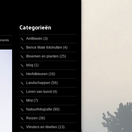
Categorieën
Amfibieën
(3)
mments
Bence Mate fotohutten
(4)
Bloemen en planten
(25)
blog
(1)
Herfstkleuren
(16)
Landschappen
(56)
Leren van kunst
(4)
Mist
(7)
Natuurfotografie
(90)
Reizen
(36)
Vlinders en libellen
(13)