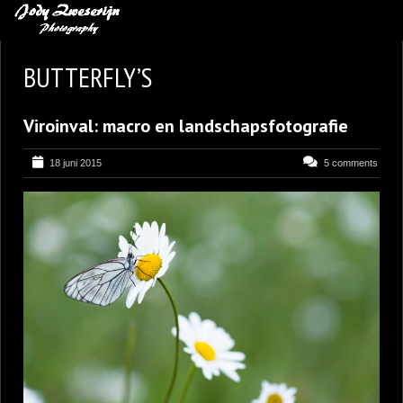
MIJN FAVORIETEN
BUTTERFLY’S
BLOG
Viroinval: macro en landschapsfotografie
LEREN VAN KUNST
BENCE MATE FOTOHUTTEN
18 juni 2015
5 comments
OVER MIJ
CONTACT