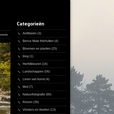
Categorieën
Amfibieën
(3)
mments
Bence Mate fotohutten
(4)
Bloemen en planten
(25)
blog
(1)
Herfstkleuren
(16)
Landschappen
(56)
Leren van kunst
(4)
Mist
(7)
Natuurfotografie
(90)
Reizen
(36)
Vlinders en libellen
(13)