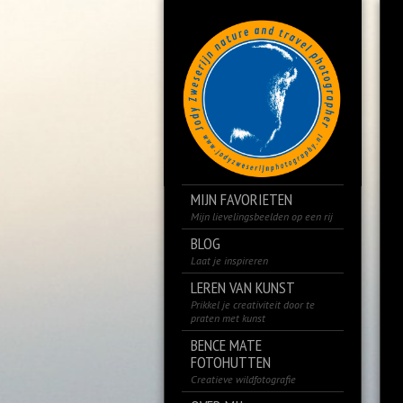
MIJN FAVORIETEN
Mijn lievelingsbeelden op een rij
BLOG
Laat je inspireren
LEREN VAN KUNST
Prikkel je creativiteit door te
praten met kunst
BENCE MATE
FOTOHUTTEN
Creatieve wildfotografie