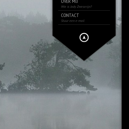
OVER MIJ
Wie is Jody Zweserijn?
CONTACT
Stuur een e-mail