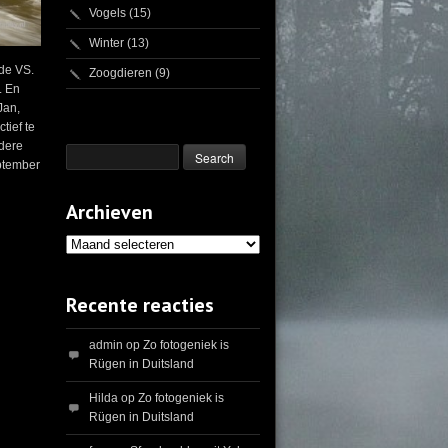
Vogels
(15)
Winter
(13)
 de VS.
Zoogdieren
(9)
. En
Jan,
tief te
ndere
eptember
Archieven
Archieven
Recente reacties
admin
op
Zo fotogeniek is
Rügen in Duitsland
Hilda
op
Zo fotogeniek is
Rügen in Duitsland