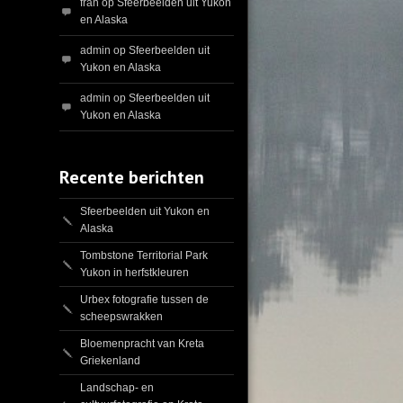
fran
op
Sfeerbeelden uit Yukon
en Alaska
admin
op
Sfeerbeelden uit
Yukon en Alaska
admin
op
Sfeerbeelden uit
Yukon en Alaska
Recente berichten
Sfeerbeelden uit Yukon en
Alaska
Tombstone Territorial Park
Yukon in herfstkleuren
Urbex fotografie tussen de
scheepswrakken
Bloemenpracht van Kreta
Griekenland
Landschap- en