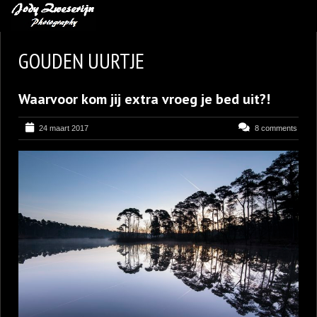
MIJN FAVORIETEN
GOUDEN UURTJE
BLOG
Waarvoor kom jij extra vroeg je bed uit?!
LEREN VAN KUNST
BENCE MATE FOTOHUTTEN
24 maart 2017
8 comments
OVER MIJ
CONTACT