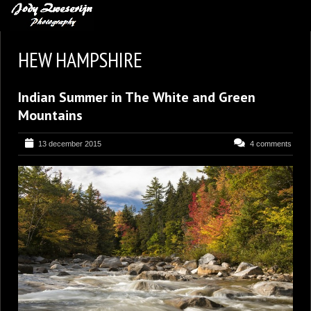
MIJN FAVORIETEN
HEW HAMPSHIRE
BLOG
Indian Summer in The White and Green
LEREN VAN KUNST
Mountains
BENCE MATE FOTOHUTTEN
13 december 2015
4 comments
OVER MIJ
CONTACT