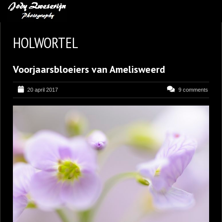
MIJN FAVORIETEN
HOLWORTEL
BLOG
Voorjaarsbloeiers van Amelisweerd
LEREN VAN KUNST
BENCE MATE FOTOHUTTEN
20 april 2017
9 comments
OVER MIJ
CONTACT