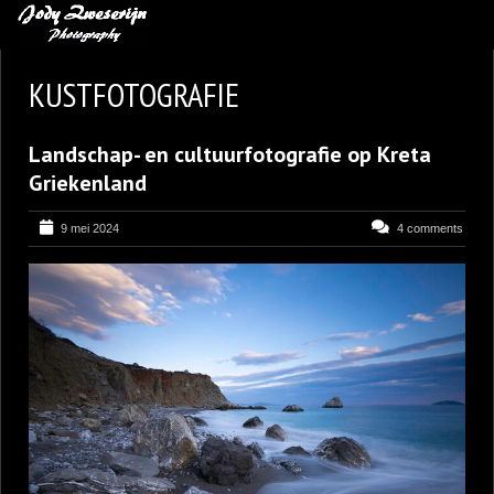
MIJN FAVORIETEN
KUSTFOTOGRAFIE
BLOG
Landschap- en cultuurfotografie op Kreta
LEREN VAN KUNST
Griekenland
BENCE MATE FOTOHUTTEN
9 mei 2024
4 comments
OVER MIJ
CONTACT