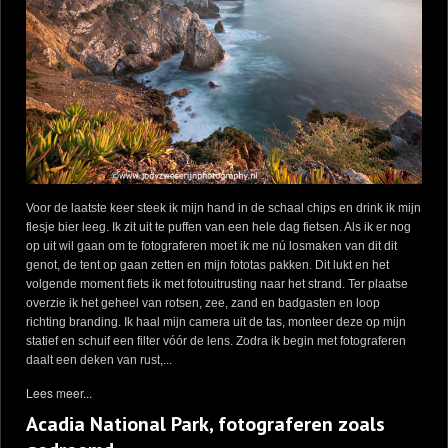
Voor de laatste keer steek ik mijn hand in de schaal chips en drink ik mijn
flesje bier leeg. Ik zit uit te puffen van een hele dag fietsen. Als ik er nog
op uit wil gaan om te fotograferen moet ik me nú losmaken van dit dit
genot, de tent op gaan zetten en mijn fototas pakken. Dit lukt en het
volgende moment fiets ik met fotouitrusting naar het strand. Ter plaatse
overzie ik het geheel van rotsen, zee, zand en badgasten en loop
richting branding. Ik haal mijn camera uit de tas, monteer deze op mijn
statief en schuif een filter vóór de lens. Zodra ik begin met fotograferen
daalt een deken van rust,...
Lees meer...
Acadia National Park, fotograferen zoals