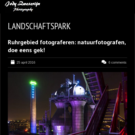
MIJN FAVORIETEN
LANDSCHAFTSPARK
BLOG
Ruhrgebied fotograferen: natuurfotografen,
LEREN VAN KUNST
doe eens gek!
BENCE MATE FOTOHUTTEN
25 april 2016
6 comments
OVER MIJ
CONTACT