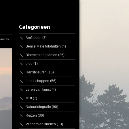
Categorieën
Amfibieën
(3)
mments
Bence Mate fotohutten
(4)
Bloemen en planten
(25)
blog
(1)
Herfstkleuren
(16)
Landschappen
(56)
Leren van kunst
(4)
Mist
(7)
Natuurfotografie
(90)
Reizen
(36)
Vlinders en libellen
(13)