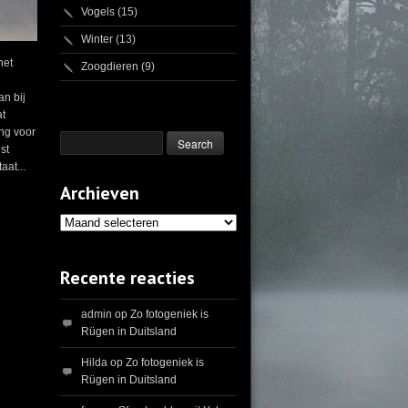
Vogels
(15)
Winter
(13)
het
Zoogdieren
(9)
n bij
at
ing voor
st
at...
Archieven
Archieven
Recente reacties
admin
op
Zo fotogeniek is
Rügen in Duitsland
Hilda
op
Zo fotogeniek is
Rügen in Duitsland