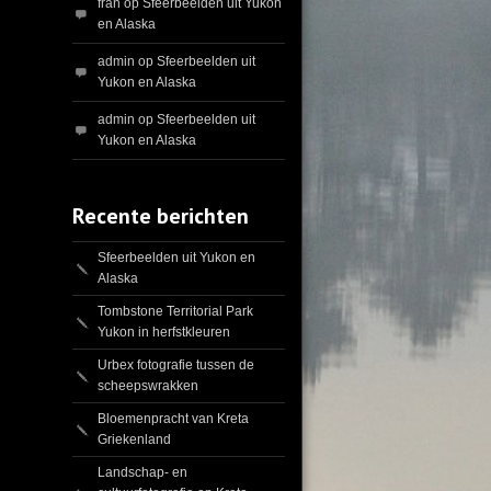
fran
op
Sfeerbeelden uit Yukon
en Alaska
admin
op
Sfeerbeelden uit
Yukon en Alaska
admin
op
Sfeerbeelden uit
Yukon en Alaska
Recente berichten
Sfeerbeelden uit Yukon en
Alaska
Tombstone Territorial Park
Yukon in herfstkleuren
Urbex fotografie tussen de
scheepswrakken
Bloemenpracht van Kreta
Griekenland
Landschap- en