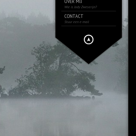
OVER MIJ
Wie is Jody Zweserijn?
CONTACT
Stuur een e-mail