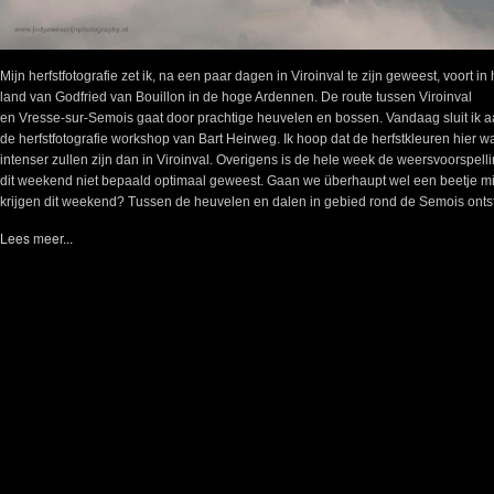
Mijn herfstfotografie zet ik, na een paar dagen in Viroinval te zijn geweest, voort in 
land van Godfried van Bouillon in de hoge Ardennen. De route tussen Viroinval
en Vresse-sur-Semois gaat door prachtige heuvelen en bossen. Vandaag sluit ik aa
de herfstfotografie workshop van Bart Heirweg. Ik hoop dat de herfstkleuren hier w
intenser zullen zijn dan in Viroinval. Overigens is de hele week de weersvoorspell
dit weekend niet bepaald optimaal geweest. Gaan we überhaupt wel een beetje mi
krijgen dit weekend? Tussen de heuvelen en dalen in gebied rond de Semois ontsta
Lees meer...