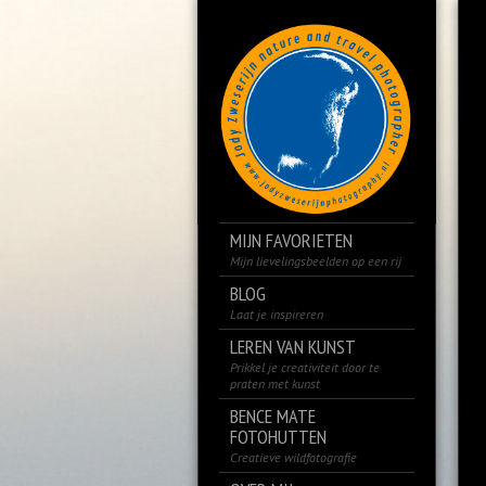
MIJN FAVORIETEN
Mijn lievelingsbeelden op een rij
BLOG
Laat je inspireren
LEREN VAN KUNST
Prikkel je creativiteit door te
praten met kunst
BENCE MATE
FOTOHUTTEN
Creatieve wildfotografie