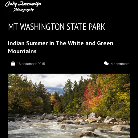
MIJN FAVORIETEN
MT WASHINGTON STATE PARK
BLOG
Indian Summer in The White and Green
LEREN VAN KUNST
Mountains
BENCE MATE FOTOHUTTEN
13 december 2015
4 comments
OVER MIJ
CONTACT