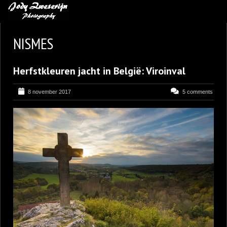
MIJN FAVORIETEN
NISMES
BLOG
Herfstkleuren jacht in België: Viroinval
LEREN VAN KUNST
BENCE MATE FOTOHUTTEN
8 november 2017
5 comments
OVER MIJ
CONTACT