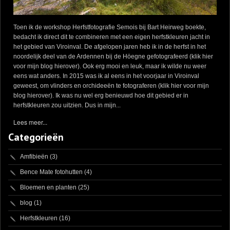
Toen ik de workshop Herfstfotografie Semois bij Bart Heirweg boekte,
bedacht ik direct dit te combineren met een eigen herfstkleuren jacht in
het gebied van Viroinval. De afgelopen jaren heb ik in de herfst in het
noordelijk deel van de Ardennen bij de Höegne gefotografeerd (klik hier
voor mijn blog hierover). Ook erg mooi en leuk, maar ik wilde nu weer
eens wat anders. In 2015 was ik al eens in het voorjaar in Viroinval
geweest, om vlinders en orchideeën te fotograferen (klik hier voor mijn
blog hierover). Ik was nu wel erg benieuwd hoe dit gebied er in
herfstkleuren zou uitzien. Dus in mijn...
Lees meer...
Categorieën
Amfibieën
(3)
Bence Mate fotohutten
(4)
Bloemen en planten
(25)
blog
(1)
Herfstkleuren
(16)