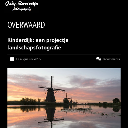
MIJN FAVORIETEN
OVERWAARD
BLOG
Kinderdijk: een projectje
LEREN VAN KUNST
landschapsfotografie
BENCE MATE FOTOHUTTEN
17 augustus 2015
8 comments
OVER MIJ
CONTACT