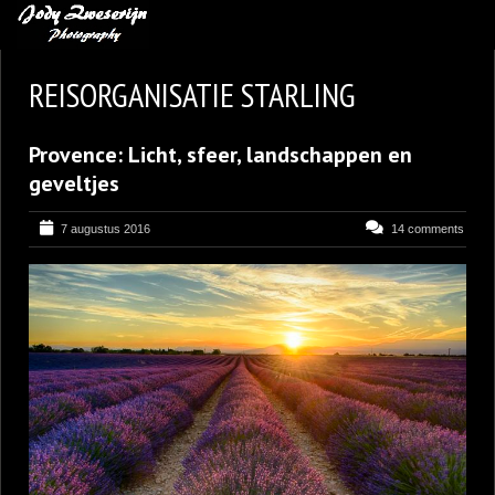
MIJN FAVORIETEN
REISORGANISATIE STARLING
BLOG
Provence: Licht, sfeer, landschappen en
LEREN VAN KUNST
geveltjes
BENCE MATE FOTOHUTTEN
7 augustus 2016
14 comments
OVER MIJ
CONTACT