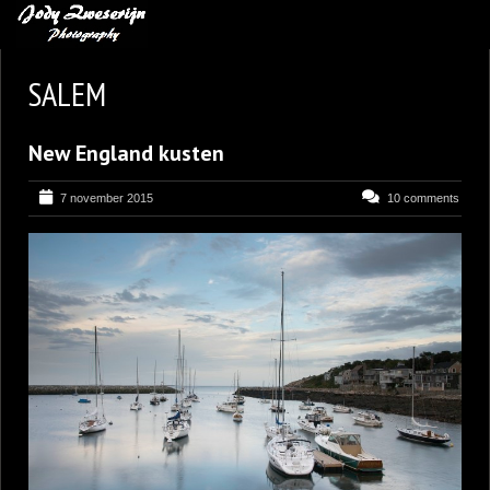
MIJN FAVORIETEN
SALEM
BLOG
New England kusten
LEREN VAN KUNST
BENCE MATE FOTOHUTTEN
7 november 2015
10 comments
OVER MIJ
CONTACT