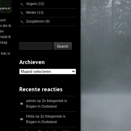
Vogels
(15)
Winter
(13)
kunt
Zoogdieren
(9)
s die ik
hen
mdat ik
Graag
foto is
Archieven
Archieven
Recente reacties
admin
op
Zo fotogeniek is
Rügen in Duitsland
Hilda
op
Zo fotogeniek is
Rügen in Duitsland