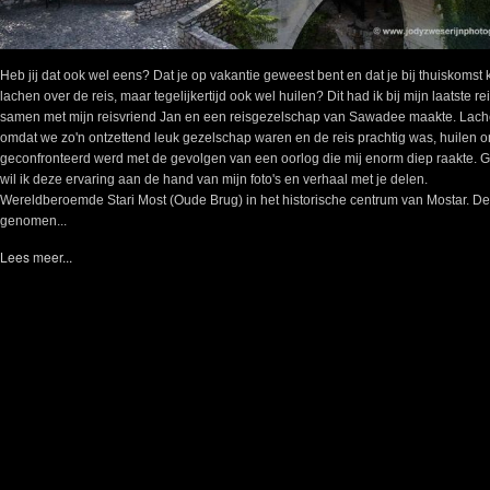
Heb jij dat ook wel eens? Dat je op vakantie geweest bent en dat je bij thuiskomst 
lachen over de reis, maar tegelijkertijd ook wel huilen? Dit had ik bij mijn laatste rei
samen met mijn reisvriend Jan en een reisgezelschap van Sawadee maakte. Lac
omdat we zo'n ontzettend leuk gezelschap waren en de reis prachtig was, huilen o
geconfronteerd werd met de gevolgen van een oorlog die mij enorm diep raakte. 
wil ik deze ervaring aan de hand van mijn foto's en verhaal met je delen.
Wereldberoemde Stari Most (Oude Brug) in het historische centrum van Mostar. De 
genomen...
Lees meer...