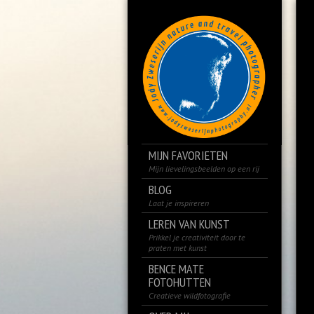
MIJN FAVORIETEN
Mijn lievelingsbeelden op een rij
BLOG
Laat je inspireren
LEREN VAN KUNST
Prikkel je creativiteit door te
praten met kunst
BENCE MATE
FOTOHUTTEN
Creatieve wildfotografie