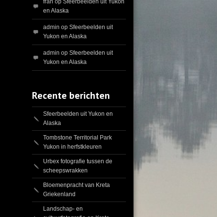
fran
op
Sfeerbeelden uit Yukon
en Alaska
admin
op
Sfeerbeelden uit
Yukon en Alaska
admin
op
Sfeerbeelden uit
Yukon en Alaska
Recente berichten
Sfeerbeelden uit Yukon en
Alaska
Tombstone Territorial Park
Yukon in herfstkleuren
Urbex fotografie tussen de
scheepswrakken
Bloemenpracht van Kreta
Griekenland
Landschap- en