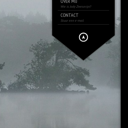
OVER MIJ
Wie is Jody Zweserijn?
CONTACT
Stuur een e-mail