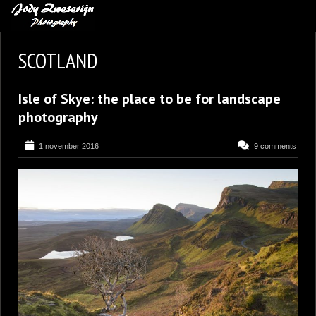
MIJN FAVORIETEN
SCOTLAND
BLOG
Isle of Skye: the place to be for landscape
LEREN VAN KUNST
photography
BENCE MATE FOTOHUTTEN
1 november 2016
9 comments
OVER MIJ
CONTACT