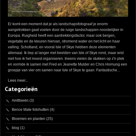
Er komt een moment dat je als landschapsfotograaf je enorm
aangetrokken gaat voelen door de ruige landschappen noordelijker in
Europa. Ruigheid heeft een aantrekkingsfactor, maar ook bergen,
vegetatie en de kleuren hiervan, stromend water en het licht en haar
valling. Schotland, en vooral Isle of Skye hebben deze elementen
allemaal. Ik liep al langer met beelden van Isle of Skye rond, maar wist
niet hoe ik het moest organiseren. Ineens vielen de stukken op z'n plek
en vormde ik samen met Fred en Jeanette Mulder en Chris Hornung een
groepje van vier om samen naar Isle of Skye te gaan. Fantastische...
Lees meer...
Categorieën
Amfibieën
(3)
Bence Mate fotohutten
(4)
Bloemen en planten
(25)
blog
(1)