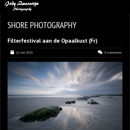
MIJN FAVORIETEN
SHORE PHOTOGRAPHY
BLOG
Filterfestival aan de Opaalkust (Fr)
LEREN VAN KUNST
BENCE MATE FOTOHUTTEN
11 mei 2015
6 comments
OVER MIJ
CONTACT