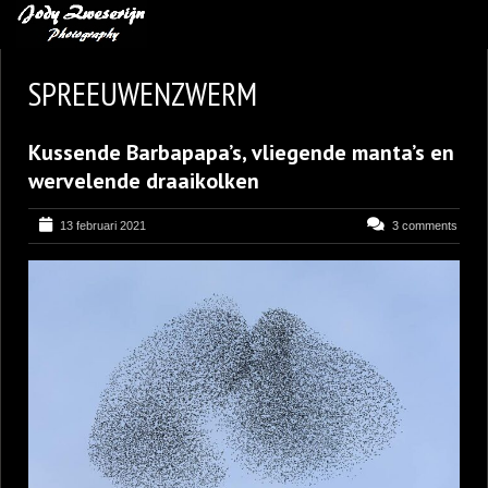
MIJN FAVORIETEN
SPREEUWENZWERM
BLOG
Kussende Barbapapa’s, vliegende manta’s en
LEREN VAN KUNST
wervelende draaikolken
BENCE MATE FOTOHUTTEN
13 februari 2021
3 comments
OVER MIJ
CONTACT