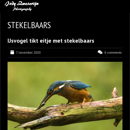
MIJN FAVORIETEN
STEKELBAARS
BLOG
IJsvogel tikt eitje met stekelbaars
LEREN VAN KUNST
BENCE MATE FOTOHUTTEN
7 november 2020
6 comments
OVER MIJ
CONTACT