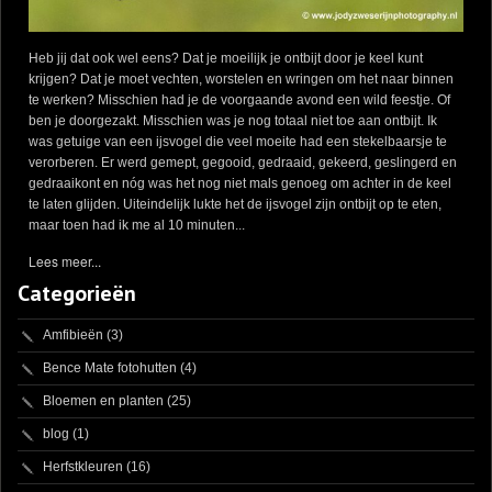
Heb jij dat ook wel eens? Dat je moeilijk je ontbijt door je keel kunt
krijgen? Dat je moet vechten, worstelen en wringen om het naar binnen
te werken? Misschien had je de voorgaande avond een wild feestje. Of
ben je doorgezakt. Misschien was je nog totaal niet toe aan ontbijt. Ik
was getuige van een ijsvogel die veel moeite had een stekelbaarsje te
verorberen. Er werd gemept, gegooid, gedraaid, gekeerd, geslingerd en
gedraaikont en nóg was het nog niet mals genoeg om achter in de keel
te laten glijden. Uiteindelijk lukte het de ijsvogel zijn ontbijt op te eten,
maar toen had ik me al 10 minuten...
Lees meer...
Categorieën
Amfibieën
(3)
Bence Mate fotohutten
(4)
Bloemen en planten
(25)
blog
(1)
Herfstkleuren
(16)