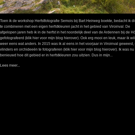
Toen ik de workshop Herfstfotografie Semois bij Bart Heirweg boekte, bedacht ik dir
te combineren met een eigen herfstkleuren jacht in het gebied van Viroinval. De
afgelopen jaren heb ik in de herfst in het noordelijk deel van de Ardennen bij de 
gefotografeerd (klik hier voor mijn blog hierover). Ook erg mooi en leuk, maar ik wi
weer eens wat anders. In 2015 was ik al eens in het voorjaar in Viroinval geweest,
vlinders en orchideeën te fotograferen (klik hier voor mijn blog hierover). Ik was nu
benieuwd hoe dit gebied er in herfstkleuren zou uitzien. Dus in mijn...
Lees meer...