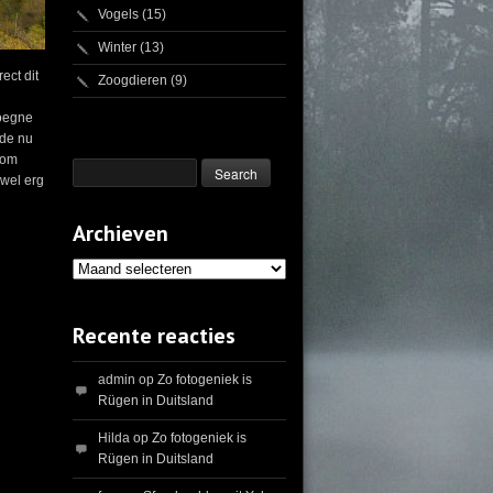
Vogels
(15)
Winter
(13)
ect dit
Zoogdieren
(9)
Höegne
lde nu
 om
 wel erg
Archieven
Archieven
Recente reacties
admin
op
Zo fotogeniek is
Rügen in Duitsland
Hilda
op
Zo fotogeniek is
Rügen in Duitsland