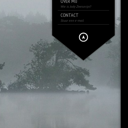
OVER MIJ
Wie is Jody Zweserijn?
CONTACT
Stuur een e-mail