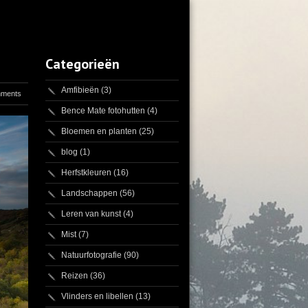
Categorieën
Amfibieën
(3)
mments
Bence Mate fotohutten
(4)
Bloemen en planten
(25)
blog
(1)
Herfstkleuren
(16)
Landschappen
(56)
Leren van kunst
(4)
Mist
(7)
Natuurfotografie
(90)
Reizen
(36)
Vlinders en libellen
(13)