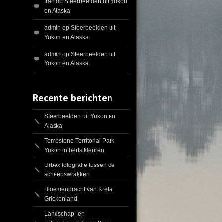
fran
op
Sfeerbeelden uit Yukon
en Alaska
admin
op
Sfeerbeelden uit
Yukon en Alaska
admin
op
Sfeerbeelden uit
Yukon en Alaska
Recente berichten
Sfeerbeelden uit Yukon en
Alaska
Tombstone Territorial Park
Yukon in herfstkleuren
Urbex fotografie tussen de
scheepswrakken
Bloemenpracht van Kreta
Griekenland
Landschap- en