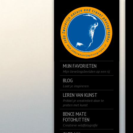
MIJN FAVORIETEN
Mijn lievelingsbeelden op een rij
BLOG
Laat je inspireren
LEREN VAN KUNST
Prikkel je creativiteit door te
praten met kunst
BENCE MATE
FOTOHUTTEN
Creatieve wildfotografie