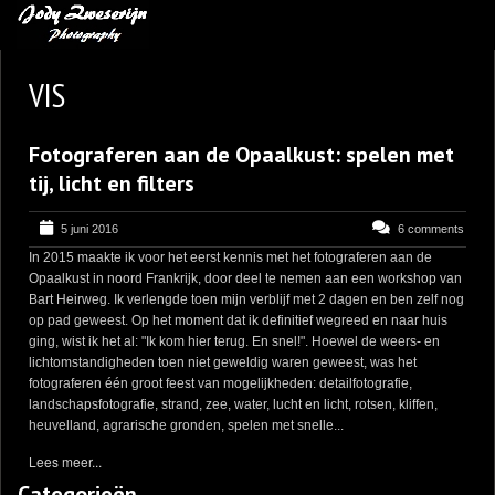
MIJN FAVORIETEN
VIS
BLOG
Fotograferen aan de Opaalkust: spelen met
LEREN VAN KUNST
tij, licht en filters
BENCE MATE FOTOHUTTEN
5 juni 2016
6 comments
OVER MIJ
In 2015 maakte ik voor het eerst kennis met het fotograferen aan de
CONTACT
Opaalkust in noord Frankrijk, door deel te nemen aan een workshop van
Bart Heirweg. Ik verlengde toen mijn verblijf met 2 dagen en ben zelf nog
op pad geweest. Op het moment dat ik definitief wegreed en naar huis
ging, wist ik het al: "Ik kom hier terug. En snel!". Hoewel de weers- en
lichtomstandigheden toen niet geweldig waren geweest, was het
fotograferen één groot feest van mogelijkheden: detailfotografie,
landschapsfotografie, strand, zee, water, lucht en licht, rotsen, kliffen,
heuvelland, agrarische gronden, spelen met snelle...
Lees meer...
Categorieën